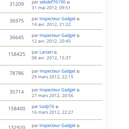
r
s
D
par
sebdef76190
V
31209
e
e
i
m
s
e
31 mai 2012, 09:51
e
e
a
r
u
s
r
s
D
g
par
Inspecteur Gadget
n
V
36975
m
s
e
e
e
14 avr. 2012, 21:22
i
e
a
r
u
e
s
s
D
g
par
Inspecteur Gadget
n
r
V
36645
s
e
e
e
12 avr. 2012, 20:45
i
m
a
r
u
e
e
s
D
g
par
Larsen
n
r
V
s
158425
e
e
e
08 avr. 2012, 15:37
i
m
s
r
u
e
e
a
s
n
r
s
D
g
par
Inspecteur Gadget
V
78786
e
i
m
s
e
e
29 mars 2012, 22:15
e
e
a
r
u
s
r
s
g
n
D
par
Inspecteur Gadget
V
35714
m
s
e
e
i
e
27 mars 2012, 20:56
e
a
e
r
u
s
s
g
r
D
par
luidji76
n
V
158400
s
e
m
e
e
16 mars 2012, 22:27
i
a
e
r
u
e
g
s
s
n
r
D
par
Inspecteur Gadget
e
V
132920
s
e