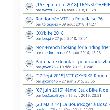
[16 septembre 2018] TRANSLOVERI
par
wazou27
»
14 août 2018, 03:28
Randonnée VTT La Rouellaise 76
par
tolteques
»
09 août 2018, 14:27
OXYbike 2018
par
Lespi
»
27 juil. 2018, 18:01
Non-French looking for a riding frie
par
medoramas
»
05 août 2016, 13:25
Partenaire débutant pour rando vtt
par
gwen76
»
10 déc. 2015, 13:48
[27 Sept 2015] VTT OXYBIKE Rouen
par
gyzmo45
»
27 juin 2015, 23:55
[07 juin 2015] 4ème Caux Bike Ride
par
LesCauxBoys
»
16 avr. 2015, 23:51
[23 Mars 14] La Boue'Roger à Bosc 
par
luidji76
»
11 févr. 2014, 22:02