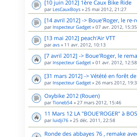
[10 juin 2012] 1ère Caux Bike Ride
par
LesCauxBoys
»
25 mai 2012, 21:27
[14 avril 2012] -> Boue'Roger, le re
par
Inspecteur Gadget
»
07 avr. 2012, 15:35
[13 mai 2012] peach'Air VTT
par
avs
»
11 avr. 2012, 10:13
[7 avril 2012] -> Boue'Roger, le rem
par
Inspecteur Gadget
»
01 avr. 2012, 12:58
[31 mars 2012] -> Vétété en forêt 
par
Inspecteur Gadget
»
26 mars 2012, 19:
Oxybike 2012 (Rouen)
par
Tioneb54
»
27 mars 2012, 15:46
11 Mars 12 LA "BOUE'ROGER" à BO
par
luidji76
»
25 déc. 2011, 22:58
Ronde des abbayes 76 , remake ave