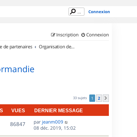
Connexion
Inscription
Connexion
e de partenaires
Organisation de sorties en région Haute Normandie
Normandie
33 sujets
1
2
Suivant
S
VUES
DERNIER MESSAGE
D
par
jeanm009
V
86847
e
08 déc. 2019, 15:02
r
u