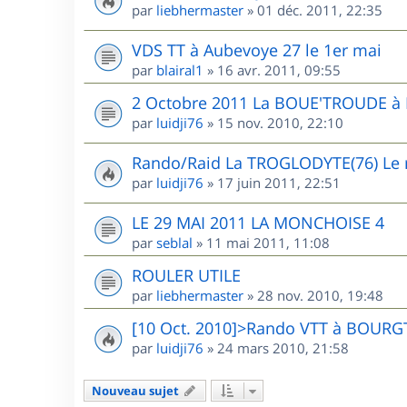
par
liebhermaster
»
01 déc. 2011, 22:35
VDS TT à Aubevoye 27 le 1er mai
par
blairal1
»
16 avr. 2011, 09:55
2 Octobre 2011 La BOUE'TROUDE 
par
luidji76
»
15 nov. 2010, 22:10
Rando/Raid La TROGLODYTE(76) Le r
par
luidji76
»
17 juin 2011, 22:51
LE 29 MAI 2011 LA MONCHOISE 4
par
seblal
»
11 mai 2011, 11:08
ROULER UTILE
par
liebhermaster
»
28 nov. 2010, 19:48
[10 Oct. 2010]>Rando VTT à BOUR
par
luidji76
»
24 mars 2010, 21:58
Nouveau sujet