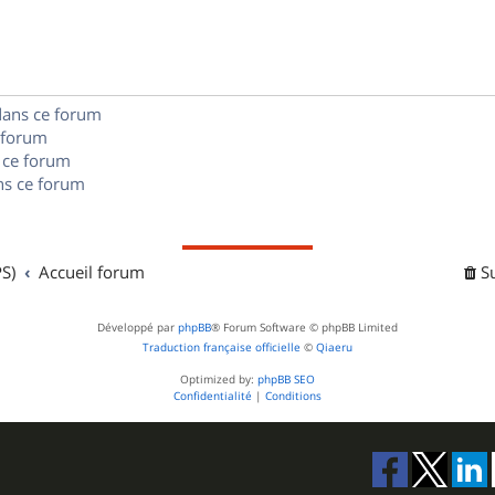
n
e
o
s
s
n
e
s
dans ce forum
s
 forum
e
 ce forum
s ce forum
s
S)
Accueil forum
S
Développé par
phpBB
® Forum Software © phpBB Limited
Traduction française officielle
©
Qiaeru
Optimized by:
phpBB SEO
Confidentialité
|
Conditions