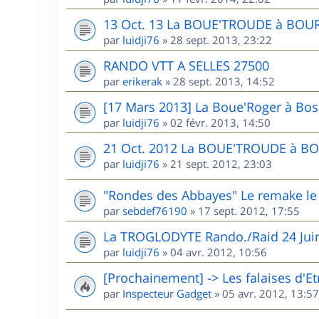
13 Oct. 13 La BOUE'TROUDE à BOU
par
luidji76
»
28 sept. 2013, 23:22
RANDO VTT A SELLES 27500
par
erikerak
»
28 sept. 2013, 14:52
[17 Mars 2013] La Boue'Roger à Bos
par
luidji76
»
02 févr. 2013, 14:50
21 Oct. 2012 La BOUE'TROUDE à B
par
luidji76
»
21 sept. 2012, 23:03
"Rondes des Abbayes" Le remake l
par
sebdef76190
»
17 sept. 2012, 17:55
La TROGLODYTE Rando./Raid 24 Jui
par
luidji76
»
04 avr. 2012, 10:56
[Prochainement] -> Les falaises d'Et
par
Inspecteur Gadget
»
05 avr. 2012, 13:57