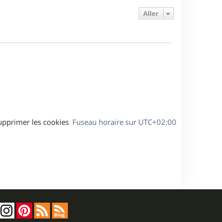
e
e
a
s
Aller
r
s
g
m
s
e
e
a
s
g
s
e
a
g
e
upprimer les cookies
Fuseau horaire sur
UTC+02:00