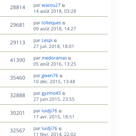
n
D
par
wazou27
V
28814
e
i
e
14 août 2018, 03:28
e
r
u
s
r
D
par
tolteques
n
V
29681
m
e
e
09 août 2018, 14:27
i
e
r
u
e
s
s
D
par
Lespi
n
r
V
29113
s
e
e
27 juil. 2018, 18:01
i
m
a
r
u
e
e
s
D
g
par
medoramas
n
r
V
s
41390
e
e
e
05 août 2016, 13:25
i
m
s
r
u
e
e
a
s
D
par
gwen76
n
r
V
s
35460
g
e
e
10 déc. 2015, 13:48
i
m
s
e
r
u
e
e
a
s
D
par
gyzmo45
n
r
V
s
32888
g
e
e
27 juin 2015, 23:55
i
m
s
e
r
u
e
e
a
s
D
par
luidji76
n
r
V
s
30201
g
e
e
17 avr. 2015, 18:51
i
m
s
e
r
u
e
e
a
s
D
par
luidji76
n
r
V
s
32567
g
e
e
11 févr. 2014, 22:02
i
m
s