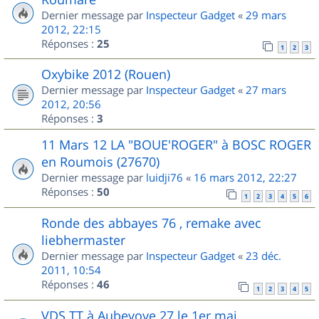
Dernier message par
Inspecteur Gadget
«
29 mars
2012, 22:15
Réponses :
25
1
2
3
Oxybike 2012 (Rouen)
Dernier message par
Inspecteur Gadget
«
27 mars
2012, 20:56
Réponses :
3
11 Mars 12 LA "BOUE'ROGER" à BOSC ROGER
en Roumois (27670)
Dernier message par
luidji76
«
16 mars 2012, 22:27
Réponses :
50
1
2
3
4
5
6
Ronde des abbayes 76 , remake avec
liebhermaster
Dernier message par
Inspecteur Gadget
«
23 déc.
2011, 10:54
Réponses :
46
1
2
3
4
5
VDS TT à Aubevoye 27 le 1er mai