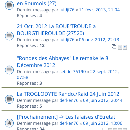
en Roumois (27)
Dernier message par
luidji76
«
11 févr. 2013, 21:04
Réponses :
4
21 Oct. 2012 La BOUE'TROUDE à
BOURGTHEROULDE (27520)
Dernier message par
luidji76
«
06 nov. 2012, 22:13
Réponses :
12
1
2
"Rondes des Abbayes" Le remake le 8
Décembre 2012
Dernier message par
sebdef76190
«
22 sept. 2012,
07:58
Réponses :
3
La TROGLODYTE Rando./Raid 24 Juin 2012
Dernier message par
derken76
«
09 juin 2012, 20:44
Réponses :
5
[Prochainement] -> Les falaises d'Etretat
Dernier message par
derken76
«
09 juin 2012, 13:06
Réponses :
34