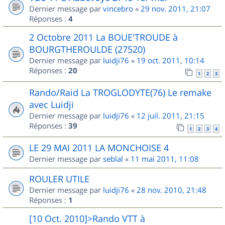
Dernier message par
vincebro
«
29 nov. 2011, 21:07
Réponses :
4
2 Octobre 2011 La BOUE'TROUDE à
BOURGTHEROULDE (27520)
Dernier message par
luidji76
«
19 oct. 2011, 10:14
Réponses :
20
1
2
3
Rando/Raid La TROGLODYTE(76) Le remake
avec Luidji
Dernier message par
luidji76
«
12 juil. 2011, 21:15
Réponses :
39
1
2
3
4
LE 29 MAI 2011 LA MONCHOISE 4
Dernier message par
seblal
«
11 mai 2011, 11:08
ROULER UTILE
Dernier message par
luidji76
«
28 nov. 2010, 21:48
Réponses :
1
[10 Oct. 2010]>Rando VTT à