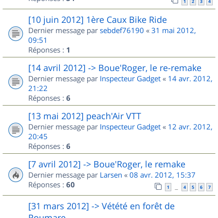
1
2
3
4
[10 juin 2012] 1ère Caux Bike Ride
Dernier message par
sebdef76190
«
31 mai 2012,
09:51
Réponses :
1
[14 avril 2012] -> Boue'Roger, le re-remake
Dernier message par
Inspecteur Gadget
«
14 avr. 2012,
21:22
Réponses :
6
[13 mai 2012] peach'Air VTT
Dernier message par
Inspecteur Gadget
«
12 avr. 2012,
20:45
Réponses :
6
[7 avril 2012] -> Boue'Roger, le remake
Dernier message par
Larsen
«
08 avr. 2012, 15:37
Réponses :
60
1
4
5
6
7
…
[31 mars 2012] -> Vétété en forêt de
Roumare