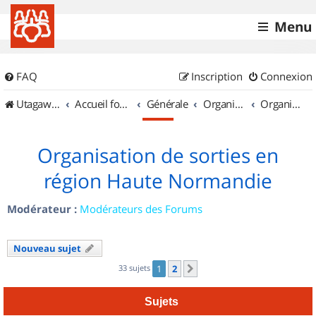
Menu
FAQ
Inscription
Connexion
UtagawaVTT (Randos VTT et VTTAE avec traces GPS)
Accueil forum
Générale
Organisation de sorties & Recherche de partenaires
Organisation de sorties en région Haute Normandie
Organisation de sorties en
région Haute Normandie
Modérateur :
Modérateurs des Forums
Nouveau sujet
33 sujets
1
2
Suivant
Sujets