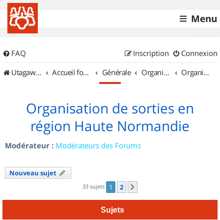
Menu
FAQ
Inscription
Connexion
UtagawaVTT (Randos VTT et VTTAE avec traces GPS)
Accueil forum
Générale
Organisation de sorties & Recherche de partenaires
Organisation de sorties en région Haute Normandie
Organisation de sorties en
région Haute Normandie
Modérateur :
Modérateurs des Forums
Nouveau sujet
33 sujets
1
2
Suivant
Sujets