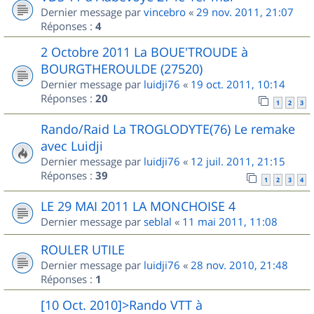
Dernier message par
vincebro
«
29 nov. 2011, 21:07
Réponses :
4
2 Octobre 2011 La BOUE'TROUDE à
BOURGTHEROULDE (27520)
Dernier message par
luidji76
«
19 oct. 2011, 10:14
Réponses :
20
1
2
3
Rando/Raid La TROGLODYTE(76) Le remake
avec Luidji
Dernier message par
luidji76
«
12 juil. 2011, 21:15
Réponses :
39
1
2
3
4
LE 29 MAI 2011 LA MONCHOISE 4
Dernier message par
seblal
«
11 mai 2011, 11:08
ROULER UTILE
Dernier message par
luidji76
«
28 nov. 2010, 21:48
Réponses :
1
[10 Oct. 2010]>Rando VTT à