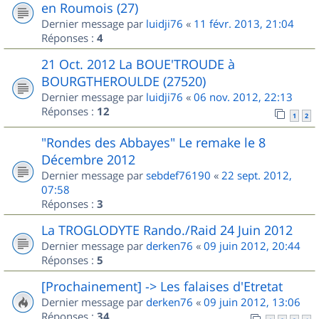
en Roumois (27)
Dernier message par
luidji76
«
11 févr. 2013, 21:04
Réponses :
4
21 Oct. 2012 La BOUE'TROUDE à
BOURGTHEROULDE (27520)
Dernier message par
luidji76
«
06 nov. 2012, 22:13
Réponses :
12
1
2
"Rondes des Abbayes" Le remake le 8
Décembre 2012
Dernier message par
sebdef76190
«
22 sept. 2012,
07:58
Réponses :
3
La TROGLODYTE Rando./Raid 24 Juin 2012
Dernier message par
derken76
«
09 juin 2012, 20:44
Réponses :
5
[Prochainement] -> Les falaises d'Etretat
Dernier message par
derken76
«
09 juin 2012, 13:06
Réponses :
34