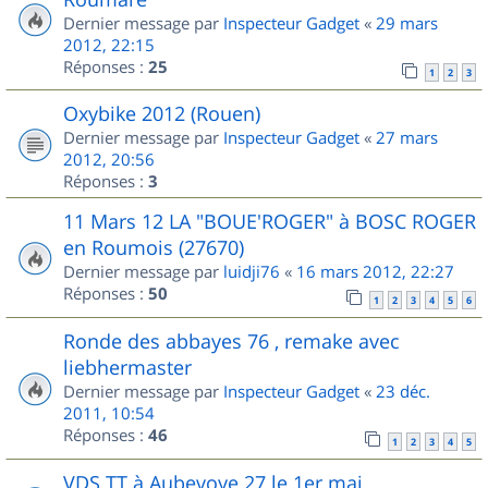
Dernier message par
Inspecteur Gadget
«
29 mars
2012, 22:15
Réponses :
25
1
2
3
Oxybike 2012 (Rouen)
Dernier message par
Inspecteur Gadget
«
27 mars
2012, 20:56
Réponses :
3
11 Mars 12 LA "BOUE'ROGER" à BOSC ROGER
en Roumois (27670)
Dernier message par
luidji76
«
16 mars 2012, 22:27
Réponses :
50
1
2
3
4
5
6
Ronde des abbayes 76 , remake avec
liebhermaster
Dernier message par
Inspecteur Gadget
«
23 déc.
2011, 10:54
Réponses :
46
1
2
3
4
5
VDS TT à Aubevoye 27 le 1er mai