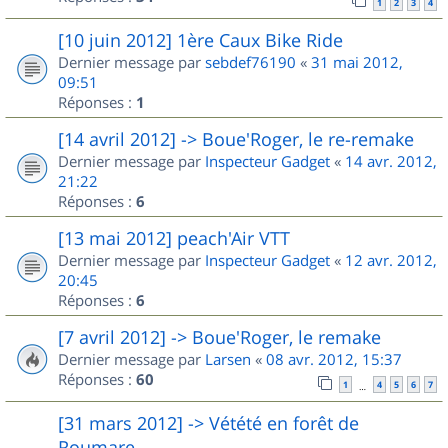
1
2
3
4
[10 juin 2012] 1ère Caux Bike Ride
Dernier message par
sebdef76190
«
31 mai 2012,
09:51
Réponses :
1
[14 avril 2012] -> Boue'Roger, le re-remake
Dernier message par
Inspecteur Gadget
«
14 avr. 2012,
21:22
Réponses :
6
[13 mai 2012] peach'Air VTT
Dernier message par
Inspecteur Gadget
«
12 avr. 2012,
20:45
Réponses :
6
[7 avril 2012] -> Boue'Roger, le remake
Dernier message par
Larsen
«
08 avr. 2012, 15:37
Réponses :
60
1
4
5
6
7
…
[31 mars 2012] -> Vétété en forêt de
Roumare