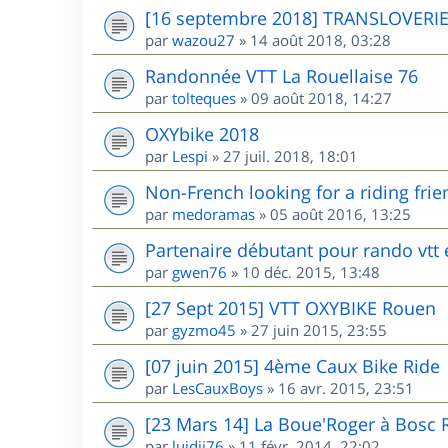
[16 septembre 2018] TRANSLOVERI
par
wazou27
»
14 août 2018, 03:28
Randonnée VTT La Rouellaise 76
par
tolteques
»
09 août 2018, 14:27
OXYbike 2018
par
Lespi
»
27 juil. 2018, 18:01
Non-French looking for a riding frie
par
medoramas
»
05 août 2016, 13:25
Partenaire débutant pour rando vtt
par
gwen76
»
10 déc. 2015, 13:48
[27 Sept 2015] VTT OXYBIKE Rouen
par
gyzmo45
»
27 juin 2015, 23:55
[07 juin 2015] 4ème Caux Bike Ride
par
LesCauxBoys
»
16 avr. 2015, 23:51
[23 Mars 14] La Boue'Roger à Bosc 
par
luidji76
»
11 févr. 2014, 22:02