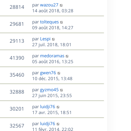
n
D
par
wazou27
V
28814
e
i
e
14 août 2018, 03:28
e
r
u
s
r
D
par
tolteques
n
V
29681
m
e
e
09 août 2018, 14:27
i
e
r
u
e
s
s
D
par
Lespi
n
r
V
29113
s
e
e
27 juil. 2018, 18:01
i
m
a
r
u
e
e
s
D
g
par
medoramas
n
r
V
s
41390
e
e
e
05 août 2016, 13:25
i
m
s
r
u
e
e
a
s
D
par
gwen76
n
r
V
s
35460
g
e
e
10 déc. 2015, 13:48
i
m
s
e
r
u
e
e
a
s
D
par
gyzmo45
n
r
V
s
32888
g
e
e
27 juin 2015, 23:55
i
m
s
e
r
u
e
e
a
s
D
par
luidji76
n
r
V
s
30201
g
e
e
17 avr. 2015, 18:51
i
m
s
e
r
u
e
e
a
s
D
par
luidji76
n
r
V
s
32567
g
e
e
11 févr. 2014, 22:02
i
m
s