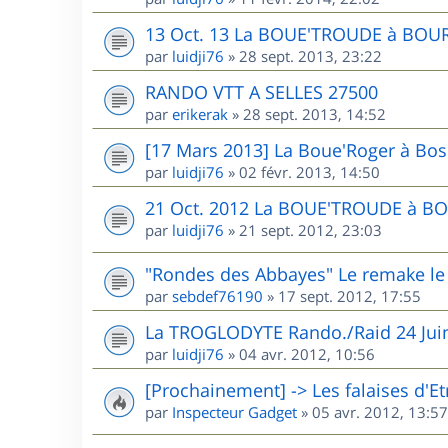
13 Oct. 13 La BOUE'TROUDE à BOU
par
luidji76
»
28 sept. 2013, 23:22
RANDO VTT A SELLES 27500
par
erikerak
»
28 sept. 2013, 14:52
[17 Mars 2013] La Boue'Roger à Bos
par
luidji76
»
02 févr. 2013, 14:50
21 Oct. 2012 La BOUE'TROUDE à B
par
luidji76
»
21 sept. 2012, 23:03
"Rondes des Abbayes" Le remake l
par
sebdef76190
»
17 sept. 2012, 17:55
La TROGLODYTE Rando./Raid 24 Jui
par
luidji76
»
04 avr. 2012, 10:56
[Prochainement] -> Les falaises d'Et
par
Inspecteur Gadget
»
05 avr. 2012, 13:57