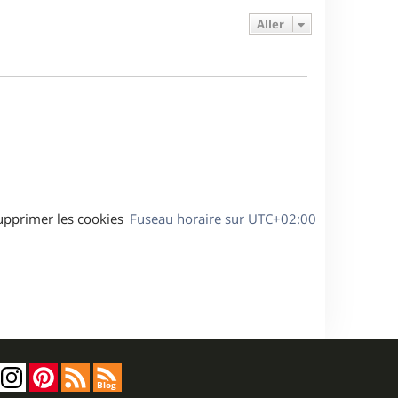
e
e
a
s
Aller
r
s
g
m
s
e
e
a
s
g
s
e
a
g
e
upprimer les cookies
Fuseau horaire sur
UTC+02:00