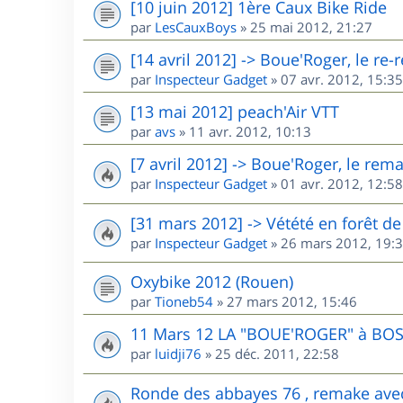
[10 juin 2012] 1ère Caux Bike Ride
par
LesCauxBoys
»
25 mai 2012, 21:27
[14 avril 2012] -> Boue'Roger, le re
par
Inspecteur Gadget
»
07 avr. 2012, 15:35
[13 mai 2012] peach'Air VTT
par
avs
»
11 avr. 2012, 10:13
[7 avril 2012] -> Boue'Roger, le rem
par
Inspecteur Gadget
»
01 avr. 2012, 12:58
[31 mars 2012] -> Vétété en forêt 
par
Inspecteur Gadget
»
26 mars 2012, 19:
Oxybike 2012 (Rouen)
par
Tioneb54
»
27 mars 2012, 15:46
11 Mars 12 LA "BOUE'ROGER" à BO
par
luidji76
»
25 déc. 2011, 22:58
Ronde des abbayes 76 , remake ave