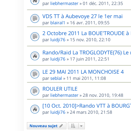
par
liebhermaster
»
01 déc. 2011, 22:35
VDS TT à Aubevoye 27 le 1er mai
par
blairal1
»
16 avr. 2011, 09:55
2 Octobre 2011 La BOUE'TROUDE 
par
luidji76
»
15 nov. 2010, 22:10
Rando/Raid La TROGLODYTE(76) Le r
par
luidji76
»
17 juin 2011, 22:51
LE 29 MAI 2011 LA MONCHOISE 4
par
seblal
»
11 mai 2011, 11:08
ROULER UTILE
par
liebhermaster
»
28 nov. 2010, 19:48
[10 Oct. 2010]>Rando VTT à BOUR
par
luidji76
»
24 mars 2010, 21:58
Nouveau sujet