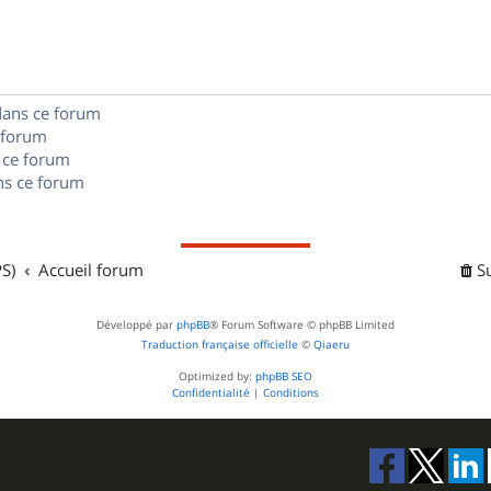
n
e
o
s
s
n
e
s
dans ce forum
s
 forum
e
 ce forum
s ce forum
s
S)
Accueil forum
S
Développé par
phpBB
® Forum Software © phpBB Limited
Traduction française officielle
©
Qiaeru
Optimized by:
phpBB SEO
Confidentialité
|
Conditions