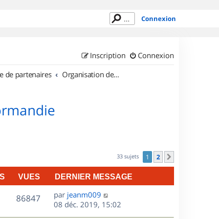
Connexion
Inscription
Connexion
e de partenaires
Organisation de sorties en région Haute Normandie
Normandie
33 sujets
1
2
Suivant
S
VUES
DERNIER MESSAGE
D
par
jeanm009
V
86847
e
08 déc. 2019, 15:02
r
u