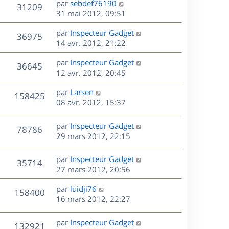
r
s
D
par
sebdef76190
V
31209
e
e
i
m
s
e
31 mai 2012, 09:51
e
e
a
r
u
s
r
s
D
g
par
Inspecteur Gadget
n
V
36975
m
s
e
e
e
14 avr. 2012, 21:22
i
e
a
r
u
e
s
s
D
g
par
Inspecteur Gadget
n
r
V
36645
s
e
e
e
12 avr. 2012, 20:45
i
m
a
r
u
e
e
s
D
g
par
Larsen
n
r
V
s
158425
e
e
e
08 avr. 2012, 15:37
i
m
s
r
u
e
e
a
s
n
r
s
D
g
par
Inspecteur Gadget
V
78786
e
i
m
s
e
e
29 mars 2012, 22:15
e
e
a
r
u
s
r
s
g
n
D
par
Inspecteur Gadget
V
35714
m
s
e
e
i
e
27 mars 2012, 20:56
e
a
e
r
u
s
s
g
r
D
par
luidji76
n
V
158400
s
e
m
e
e
16 mars 2012, 22:27
i
a
e
r
u
e
g
s
s
n
r
D
par
Inspecteur Gadget
e
V
132921
s
e