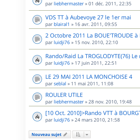
par
liebhermaster
»
01 déc. 2011, 22:35
VDS TT à Aubevoye 27 le 1er mai
par
blairal1
»
16 avr. 2011, 09:55
2 Octobre 2011 La BOUE'TROUDE 
par
luidji76
»
15 nov. 2010, 22:10
Rando/Raid La TROGLODYTE(76) Le r
par
luidji76
»
17 juin 2011, 22:51
LE 29 MAI 2011 LA MONCHOISE 4
par
seblal
»
11 mai 2011, 11:08
ROULER UTILE
par
liebhermaster
»
28 nov. 2010, 19:48
[10 Oct. 2010]>Rando VTT à BOUR
par
luidji76
»
24 mars 2010, 21:58
Nouveau sujet