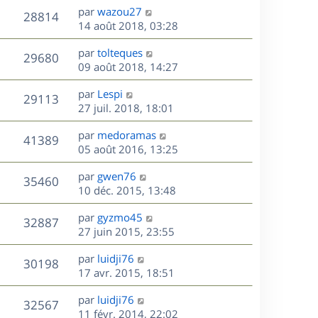
n
D
par
wazou27
V
28814
e
i
e
14 août 2018, 03:28
e
r
u
s
r
D
par
tolteques
n
V
29680
m
e
e
09 août 2018, 14:27
i
e
r
u
e
s
s
D
par
Lespi
n
r
V
29113
s
e
e
27 juil. 2018, 18:01
i
m
a
r
u
e
e
s
D
g
par
medoramas
n
r
V
s
41389
e
e
e
05 août 2016, 13:25
i
m
s
r
u
e
e
a
s
D
par
gwen76
n
r
V
s
35460
g
e
e
10 déc. 2015, 13:48
i
m
s
e
r
u
e
e
a
s
D
par
gyzmo45
n
r
V
s
32887
g
e
e
27 juin 2015, 23:55
i
m
s
e
r
u
e
e
a
s
D
par
luidji76
n
r
V
s
30198
g
e
e
17 avr. 2015, 18:51
i
m
s
e
r
u
e
e
a
s
D
par
luidji76
n
r
V
s
32567
g
e
e
11 févr. 2014, 22:02
i
m
s