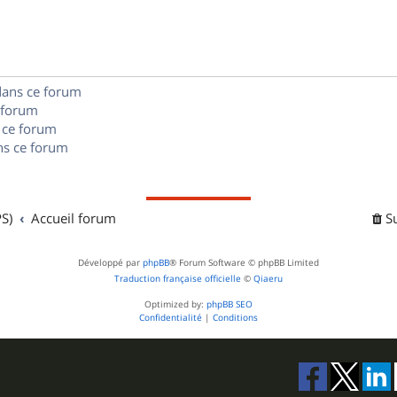
n
e
o
s
s
n
e
s
dans ce forum
s
 forum
e
 ce forum
s ce forum
s
S)
Accueil forum
S
Développé par
phpBB
® Forum Software © phpBB Limited
Traduction française officielle
©
Qiaeru
Optimized by:
phpBB SEO
Confidentialité
|
Conditions