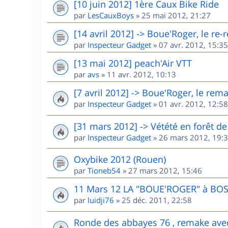
[10 juin 2012] 1ère Caux Bike Ride
par
LesCauxBoys
»
25 mai 2012, 21:27
[14 avril 2012] -> Boue'Roger, le re
par
Inspecteur Gadget
»
07 avr. 2012, 15:35
[13 mai 2012] peach'Air VTT
par
avs
»
11 avr. 2012, 10:13
[7 avril 2012] -> Boue'Roger, le rem
par
Inspecteur Gadget
»
01 avr. 2012, 12:58
[31 mars 2012] -> Vétété en forêt 
par
Inspecteur Gadget
»
26 mars 2012, 19:
Oxybike 2012 (Rouen)
par
Tioneb54
»
27 mars 2012, 15:46
11 Mars 12 LA "BOUE'ROGER" à BO
par
luidji76
»
25 déc. 2011, 22:58
Ronde des abbayes 76 , remake ave