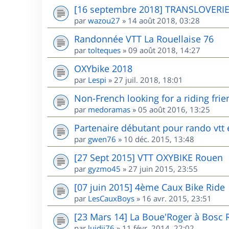
[16 septembre 2018] TRANSLOVERI
par
wazou27
»
14 août 2018, 03:28
Randonnée VTT La Rouellaise 76
par
tolteques
»
09 août 2018, 14:27
OXYbike 2018
par
Lespi
»
27 juil. 2018, 18:01
Non-French looking for a riding frie
par
medoramas
»
05 août 2016, 13:25
Partenaire débutant pour rando vtt
par
gwen76
»
10 déc. 2015, 13:48
[27 Sept 2015] VTT OXYBIKE Rouen
par
gyzmo45
»
27 juin 2015, 23:55
[07 juin 2015] 4ème Caux Bike Ride
par
LesCauxBoys
»
16 avr. 2015, 23:51
[23 Mars 14] La Boue'Roger à Bosc 
par
luidji76
»
11 févr. 2014, 22:02