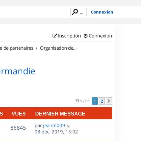
Connexion
Inscription
Connexion
e de partenaires
Organisation de sorties en région Haute Normandie
Normandie
33 sujets
1
2
Suivant
S
VUES
DERNIER MESSAGE
D
par
jeanm009
V
86845
e
08 déc. 2019, 15:02
r
u