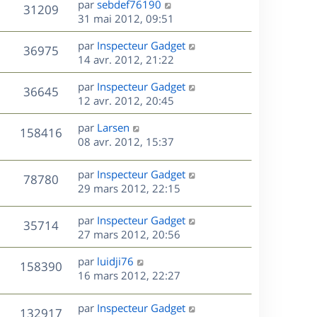
r
s
D
par
sebdef76190
V
31209
e
e
i
m
s
e
31 mai 2012, 09:51
e
e
a
r
u
s
r
s
D
g
par
Inspecteur Gadget
n
V
36975
m
s
e
e
e
14 avr. 2012, 21:22
i
e
a
r
u
e
s
s
D
g
par
Inspecteur Gadget
n
r
V
36645
s
e
e
e
12 avr. 2012, 20:45
i
m
a
r
u
e
e
s
D
g
par
Larsen
n
r
V
s
158416
e
e
e
08 avr. 2012, 15:37
i
m
s
r
u
e
e
a
s
n
r
s
D
g
par
Inspecteur Gadget
V
78780
e
i
m
s
e
e
29 mars 2012, 22:15
e
e
a
r
u
s
r
s
g
n
D
par
Inspecteur Gadget
V
35714
m
s
e
e
i
e
27 mars 2012, 20:56
e
a
e
r
u
s
s
g
r
D
par
luidji76
n
V
158390
s
e
m
e
e
16 mars 2012, 22:27
i
a
e
r
u
e
g
s
s
n
r
D
par
Inspecteur Gadget
e
V
132917
s
e