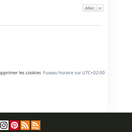
e
e
a
s
Aller
r
s
g
m
s
e
e
a
s
g
s
e
a
g
e
upprimer les cookies
Fuseau horaire sur
UTC+02:00