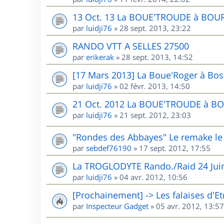
13 Oct. 13 La BOUE'TROUDE à BOU
par
luidji76
»
28 sept. 2013, 23:22
RANDO VTT A SELLES 27500
par
erikerak
»
28 sept. 2013, 14:52
[17 Mars 2013] La Boue'Roger à Bos
par
luidji76
»
02 févr. 2013, 14:50
21 Oct. 2012 La BOUE'TROUDE à B
par
luidji76
»
21 sept. 2012, 23:03
"Rondes des Abbayes" Le remake l
par
sebdef76190
»
17 sept. 2012, 17:55
La TROGLODYTE Rando./Raid 24 Jui
par
luidji76
»
04 avr. 2012, 10:56
[Prochainement] -> Les falaises d'Et
par
Inspecteur Gadget
»
05 avr. 2012, 13:57