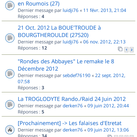
en Roumois (27)
Dernier message par
luidji76
«
11 févr. 2013, 21:04
Réponses :
4
21 Oct. 2012 La BOUE'TROUDE à
BOURGTHEROULDE (27520)
Dernier message par
luidji76
«
06 nov. 2012, 22:13
Réponses :
12
1
2
"Rondes des Abbayes" Le remake le 8
Décembre 2012
Dernier message par
sebdef76190
«
22 sept. 2012,
07:58
Réponses :
3
La TROGLODYTE Rando./Raid 24 Juin 2012
Dernier message par
derken76
«
09 juin 2012, 20:44
Réponses :
5
[Prochainement] -> Les falaises d'Etretat
Dernier message par
derken76
«
09 juin 2012, 13:06
Réponses :
34