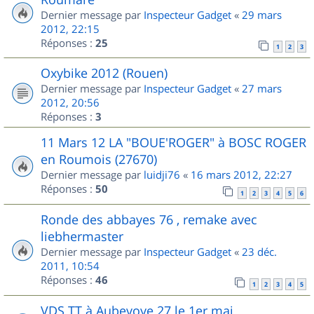
Dernier message par
Inspecteur Gadget
«
29 mars
2012, 22:15
Réponses :
25
1
2
3
Oxybike 2012 (Rouen)
Dernier message par
Inspecteur Gadget
«
27 mars
2012, 20:56
Réponses :
3
11 Mars 12 LA "BOUE'ROGER" à BOSC ROGER
en Roumois (27670)
Dernier message par
luidji76
«
16 mars 2012, 22:27
Réponses :
50
1
2
3
4
5
6
Ronde des abbayes 76 , remake avec
liebhermaster
Dernier message par
Inspecteur Gadget
«
23 déc.
2011, 10:54
Réponses :
46
1
2
3
4
5
VDS TT à Aubevoye 27 le 1er mai