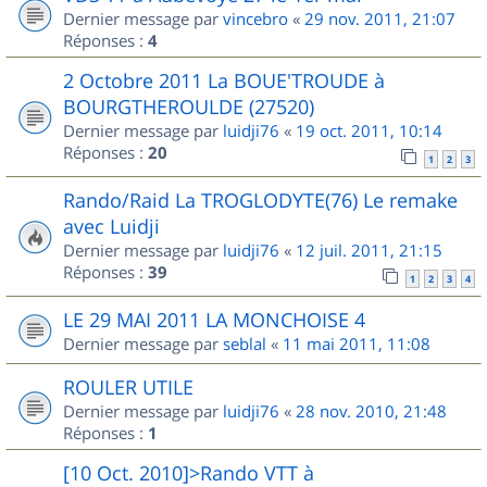
Dernier message par
vincebro
«
29 nov. 2011, 21:07
Réponses :
4
2 Octobre 2011 La BOUE'TROUDE à
BOURGTHEROULDE (27520)
Dernier message par
luidji76
«
19 oct. 2011, 10:14
Réponses :
20
1
2
3
Rando/Raid La TROGLODYTE(76) Le remake
avec Luidji
Dernier message par
luidji76
«
12 juil. 2011, 21:15
Réponses :
39
1
2
3
4
LE 29 MAI 2011 LA MONCHOISE 4
Dernier message par
seblal
«
11 mai 2011, 11:08
ROULER UTILE
Dernier message par
luidji76
«
28 nov. 2010, 21:48
Réponses :
1
[10 Oct. 2010]>Rando VTT à