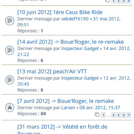
1
2
3
4
[10 juin 2012] 1ère Caux Bike Ride
Dernier message par
sebdef76190
«
31 mai 2012,
09:51
Réponses :
1
[14 avril 2012] -> Boue'Roger, le re-remake
Dernier message par
Inspecteur Gadget
«
14 avr. 2012,
21:22
Réponses :
6
[13 mai 2012] peach'Air VTT
Dernier message par
Inspecteur Gadget
«
12 avr. 2012,
20:45
Réponses :
6
[7 avril 2012] -> Boue'Roger, le remake
Dernier message par
Larsen
«
08 avr. 2012, 15:37
Réponses :
60
1
4
5
6
7
…
[31 mars 2012] -> Vétété en forêt de
Roumare