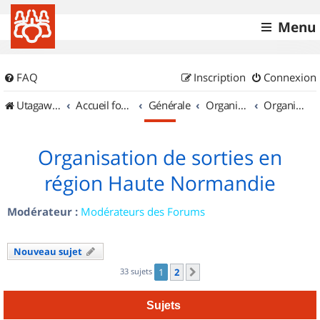
Menu
FAQ
Inscription
Connexion
UtagawaVTT (Randos VTT et VTTAE avec traces GPS)
Accueil forum
Générale
Organisation de sorties & Recherche de partenaires
Organisation de sorties en région Haute Normandie
Organisation de sorties en
région Haute Normandie
Modérateur :
Modérateurs des Forums
Nouveau sujet
33 sujets
1
2
Suivant
Sujets