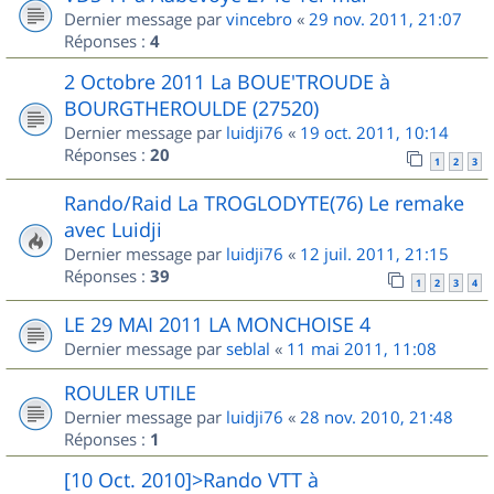
Dernier message par
vincebro
«
29 nov. 2011, 21:07
Réponses :
4
2 Octobre 2011 La BOUE'TROUDE à
BOURGTHEROULDE (27520)
Dernier message par
luidji76
«
19 oct. 2011, 10:14
Réponses :
20
1
2
3
Rando/Raid La TROGLODYTE(76) Le remake
avec Luidji
Dernier message par
luidji76
«
12 juil. 2011, 21:15
Réponses :
39
1
2
3
4
LE 29 MAI 2011 LA MONCHOISE 4
Dernier message par
seblal
«
11 mai 2011, 11:08
ROULER UTILE
Dernier message par
luidji76
«
28 nov. 2010, 21:48
Réponses :
1
[10 Oct. 2010]>Rando VTT à