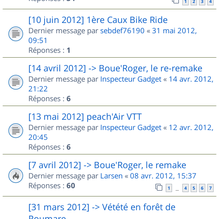
1
2
3
4
[10 juin 2012] 1ère Caux Bike Ride
Dernier message par
sebdef76190
«
31 mai 2012,
09:51
Réponses :
1
[14 avril 2012] -> Boue'Roger, le re-remake
Dernier message par
Inspecteur Gadget
«
14 avr. 2012,
21:22
Réponses :
6
[13 mai 2012] peach'Air VTT
Dernier message par
Inspecteur Gadget
«
12 avr. 2012,
20:45
Réponses :
6
[7 avril 2012] -> Boue'Roger, le remake
Dernier message par
Larsen
«
08 avr. 2012, 15:37
Réponses :
60
1
4
5
6
7
…
[31 mars 2012] -> Vétété en forêt de
Roumare