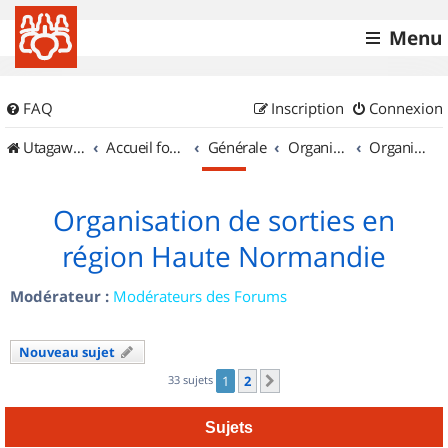
Menu
FAQ
Inscription
Connexion
UtagawaVTT (Randos VTT et VTTAE avec traces GPS)
Accueil forum
Générale
Organisation de sorties & Recherche de partenaires
Organisation de sorties en région Haute Normandie
Organisation de sorties en
région Haute Normandie
Modérateur :
Modérateurs des Forums
Nouveau sujet
33 sujets
1
2
Suivant
Sujets