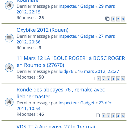
Dernier message par
Inspecteur Gadget
«
29 mars
2012, 22:15
Réponses :
25
1
2
3
Oxybike 2012 (Rouen)
Dernier message par
Inspecteur Gadget
«
27 mars
2012, 20:56
Réponses :
3
11 Mars 12 LA "BOUE'ROGER" à BOSC ROGER
en Roumois (27670)
Dernier message par
luidji76
«
16 mars 2012, 22:27
Réponses :
50
1
2
3
4
5
6
Ronde des abbayes 76 , remake avec
liebhermaster
Dernier message par
Inspecteur Gadget
«
23 déc.
2011, 10:54
Réponses :
46
1
2
3
4
5
VDS TT à Aubevoye 27 le 1er mai