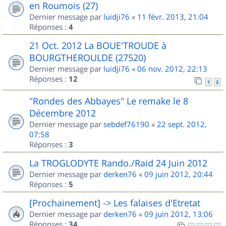
en Roumois (27)
Dernier message par
luidji76
«
11 févr. 2013, 21:04
Réponses :
4
21 Oct. 2012 La BOUE'TROUDE à
BOURGTHEROULDE (27520)
Dernier message par
luidji76
«
06 nov. 2012, 22:13
Réponses :
12
1
2
"Rondes des Abbayes" Le remake le 8
Décembre 2012
Dernier message par
sebdef76190
«
22 sept. 2012,
07:58
Réponses :
3
La TROGLODYTE Rando./Raid 24 Juin 2012
Dernier message par
derken76
«
09 juin 2012, 20:44
Réponses :
5
[Prochainement] -> Les falaises d'Etretat
Dernier message par
derken76
«
09 juin 2012, 13:06
Réponses :
34