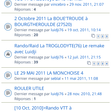
Dernier message par
vincebro
«
29 nov. 2011, 21:07
Réponses :
4
2 Octobre 2011 La BOUE'TROUDE à
BOURGTHEROULDE (27520)
Dernier message par
luidji76
«
19 oct. 2011, 10:14
Réponses :
20
1
2
3
Rando/Raid La TROGLODYTE(76) Le remake
avec Luidji
Dernier message par
luidji76
«
12 juil. 2011, 21:15
Réponses :
39
1
2
3
4
LE 29 MAI 2011 LA MONCHOISE 4
Dernier message par
seblal
«
11 mai 2011, 11:08
ROULER UTILE
Dernier message par
luidji76
«
28 nov. 2010, 21:48
Réponses :
1
[10 Oct. 2010]>Rando VTT à