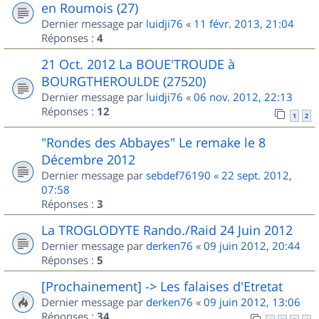
en Roumois (27)
Dernier message par
luidji76
«
11 févr. 2013, 21:04
Réponses :
4
21 Oct. 2012 La BOUE'TROUDE à
BOURGTHEROULDE (27520)
Dernier message par
luidji76
«
06 nov. 2012, 22:13
Réponses :
12
1
2
"Rondes des Abbayes" Le remake le 8
Décembre 2012
Dernier message par
sebdef76190
«
22 sept. 2012,
07:58
Réponses :
3
La TROGLODYTE Rando./Raid 24 Juin 2012
Dernier message par
derken76
«
09 juin 2012, 20:44
Réponses :
5
[Prochainement] -> Les falaises d'Etretat
Dernier message par
derken76
«
09 juin 2012, 13:06
Réponses :
34