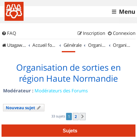
Menu
FAQ
Inscription
Connexion
UtagawaVTT (Randos VTT et VTTAE avec traces GPS)
Accueil forum
Générale
Organisation de sorties & Recherche de partenaires
Organisation de sorties en région Haute Normandie
Organisation de sorties en
région Haute Normandie
Modérateur :
Modérateurs des Forums
Nouveau sujet
33 sujets
1
2
Suivant
Sujets