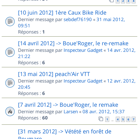
1
2
3
4
[10 juin 2012] 1ère Caux Bike Ride
Dernier message par
sebdef76190
«
31 mai 2012,
09:51
Réponses :
1
[14 avril 2012] -> Boue'Roger, le re-remake
Dernier message par
Inspecteur Gadget
«
14 avr. 2012,
21:22
Réponses :
6
[13 mai 2012] peach'Air VTT
Dernier message par
Inspecteur Gadget
«
12 avr. 2012,
20:45
Réponses :
6
[7 avril 2012] -> Boue'Roger, le remake
Dernier message par
Larsen
«
08 avr. 2012, 15:37
Réponses :
60
1
4
5
6
7
…
[31 mars 2012] -> Vétété en forêt de
Roumare