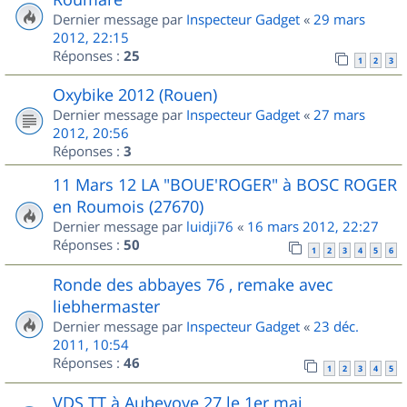
Dernier message par
Inspecteur Gadget
«
29 mars
2012, 22:15
Réponses :
25
1
2
3
Oxybike 2012 (Rouen)
Dernier message par
Inspecteur Gadget
«
27 mars
2012, 20:56
Réponses :
3
11 Mars 12 LA "BOUE'ROGER" à BOSC ROGER
en Roumois (27670)
Dernier message par
luidji76
«
16 mars 2012, 22:27
Réponses :
50
1
2
3
4
5
6
Ronde des abbayes 76 , remake avec
liebhermaster
Dernier message par
Inspecteur Gadget
«
23 déc.
2011, 10:54
Réponses :
46
1
2
3
4
5
VDS TT à Aubevoye 27 le 1er mai