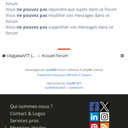
forum
Vous
ne pouvez pas
répondre aux sujets dans ce forum
Vous
ne pouvez pas
modifier vos messages dans ce
forum
Vous
ne pouvez pas
supprimer vos messages dans ce
forum
UtagawaVTT (Randos VTT et VTTAE avec traces GPS)
Accueil forum
Développé par
phpBB
® Forum Software © phpBB Limited
Traduction française officielle
©
Qiaeru
Optimized by:
phpBB SEO
Confidentialité
|
Conditions
Qui sommes-nous ?
Contact & Logos
Services pros
Mentions légales