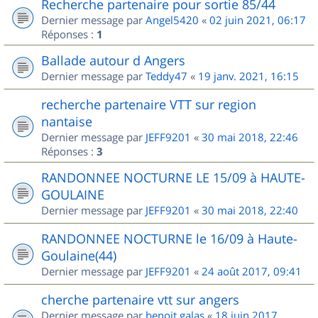
Recherche partenaire pour sortie 85/44
Dernier message par
Angel5420
«
02 juin 2021, 06:17
Réponses :
1
Ballade autour d Angers
Dernier message par
Teddy47
«
19 janv. 2021, 16:15
recherche partenaire VTT sur region
nantaise
Dernier message par
JEFF9201
«
30 mai 2018, 22:46
Réponses :
3
RANDONNEE NOCTURNE LE 15/09 à HAUTE-
GOULAINE
Dernier message par
JEFF9201
«
30 mai 2018, 22:40
RANDONNEE NOCTURNE le 16/09 à Haute-
Goulaine(44)
Dernier message par
JEFF9201
«
24 août 2017, 09:41
cherche partenaire vtt sur angers
Dernier message par
benoit.galas
«
18 juin 2017,