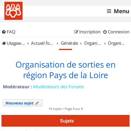
Menu
FAQ
Inscription
Connexion
UtagawaVTT (Randos VTT et VTTAE avec traces GPS)
Accueil forum
Générale
Organisation de sorties & Recherche de partenaires
Organisation de sorties en région Pays de la Loire
Organisation de sorties en
région Pays de la Loire
Modérateur :
Modérateurs des Forums
Nouveau sujet
19 sujets • Page
1
sur
1
Sujets