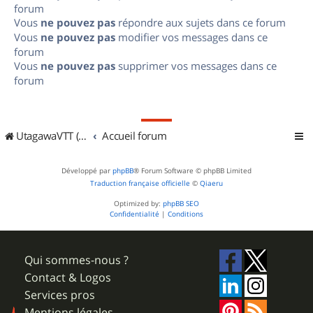
forum
Vous
ne pouvez pas
répondre aux sujets dans ce forum
Vous
ne pouvez pas
modifier vos messages dans ce
forum
Vous
ne pouvez pas
supprimer vos messages dans ce
forum
UtagawaVTT (Randos VTT et VTTAE avec traces GPS)
Accueil forum
Développé par
phpBB
® Forum Software © phpBB Limited
Traduction française officielle
©
Qiaeru
Optimized by:
phpBB SEO
Confidentialité
|
Conditions
Qui sommes-nous ?
Contact & Logos
Services pros
Mentions légales