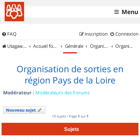
Menu
FAQ
Inscription
Connexion
UtagawaVTT (Randos VTT et VTTAE avec traces GPS)
Accueil forum
Générale
Organisation de sorties & Recherche de partenaires
Organisation de sorties en région Pays de la Loire
Organisation de sorties en
région Pays de la Loire
Modérateur :
Modérateurs des Forums
Nouveau sujet
19 sujets • Page
1
sur
1
Sujets