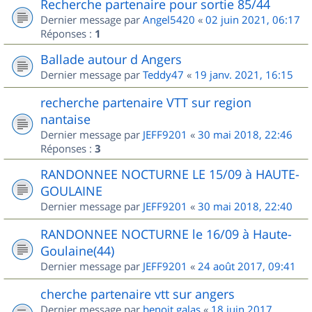
Recherche partenaire pour sortie 85/44
Dernier message par
Angel5420
«
02 juin 2021, 06:17
Réponses :
1
Ballade autour d Angers
Dernier message par
Teddy47
«
19 janv. 2021, 16:15
recherche partenaire VTT sur region
nantaise
Dernier message par
JEFF9201
«
30 mai 2018, 22:46
Réponses :
3
RANDONNEE NOCTURNE LE 15/09 à HAUTE-
GOULAINE
Dernier message par
JEFF9201
«
30 mai 2018, 22:40
RANDONNEE NOCTURNE le 16/09 à Haute-
Goulaine(44)
Dernier message par
JEFF9201
«
24 août 2017, 09:41
cherche partenaire vtt sur angers
Dernier message par
benoit.galas
«
18 juin 2017,