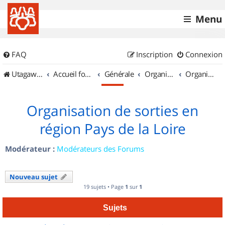
Menu
FAQ
Inscription
Connexion
UtagawaVTT (Randos VTT et VTTAE avec traces GPS)
Accueil forum
Générale
Organisation de sorties & Recherche de partenaires
Organisation de sorties en région Pays de la Loire
Organisation de sorties en
région Pays de la Loire
Modérateur :
Modérateurs des Forums
Nouveau sujet
19 sujets • Page
1
sur
1
Sujets