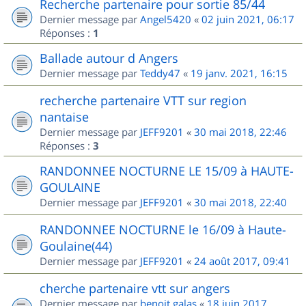
Recherche partenaire pour sortie 85/44
Dernier message par
Angel5420
«
02 juin 2021, 06:17
Réponses :
1
Ballade autour d Angers
Dernier message par
Teddy47
«
19 janv. 2021, 16:15
recherche partenaire VTT sur region
nantaise
Dernier message par
JEFF9201
«
30 mai 2018, 22:46
Réponses :
3
RANDONNEE NOCTURNE LE 15/09 à HAUTE-
GOULAINE
Dernier message par
JEFF9201
«
30 mai 2018, 22:40
RANDONNEE NOCTURNE le 16/09 à Haute-
Goulaine(44)
Dernier message par
JEFF9201
«
24 août 2017, 09:41
cherche partenaire vtt sur angers
Dernier message par
benoit.galas
«
18 juin 2017,