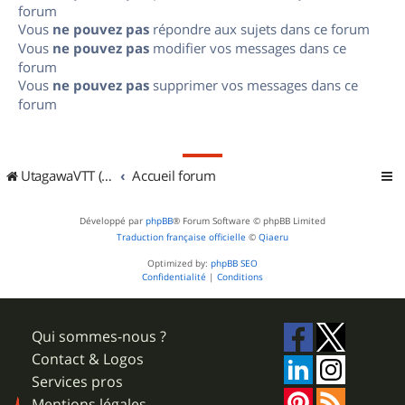
forum
Vous
ne pouvez pas
répondre aux sujets dans ce forum
Vous
ne pouvez pas
modifier vos messages dans ce
forum
Vous
ne pouvez pas
supprimer vos messages dans ce
forum
UtagawaVTT (Randos VTT et VTTAE avec traces GPS)
Accueil forum
Développé par
phpBB
® Forum Software © phpBB Limited
Traduction française officielle
©
Qiaeru
Optimized by:
phpBB SEO
Confidentialité
|
Conditions
Qui sommes-nous ?
Contact & Logos
Services pros
Mentions légales