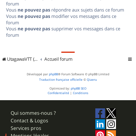
forum
Vous
ne pouvez pas
répondre aux sujets dans ce forum
Vous
ne pouvez pas
modifier vos messages dans ce
forum
Vous
ne pouvez pas
supprimer vos messages dans ce
forum
UtagawaVTT (Randos VTT et VTTAE avec traces GPS)
Accueil forum
Développé par
phpBB
® Forum Software © phpBB Limited
Traduction française officielle
©
Qiaeru
Optimized by:
phpBB SEO
Confidentialité
|
Conditions
Qui sommes-nous ?
Contact & Logos
Services pros
Mentions légales