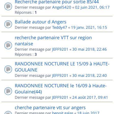
Recherche partenaire pour sortie 85/44
Dernier message par
Angel5420
«
02 juin 2021, 06:17
Réponses :
1
Ballade autour d Angers
Dernier message par
Teddy47
«
19 janv. 2021, 16:15
recherche partenaire VTT sur region
nantaise
Dernier message par
JEFF9201
«
30 mai 2018, 22:46
Réponses :
3
RANDONNEE NOCTURNE LE 15/09 à HAUTE-
GOULAINE
Dernier message par
JEFF9201
«
30 mai 2018, 22:40
RANDONNEE NOCTURNE le 16/09 à Haute-
Goulaine(44)
Dernier message par
JEFF9201
«
24 août 2017, 09:41
cherche partenaire vtt sur angers
Dernier message par
benoit.galas
«
18 juin 2017,