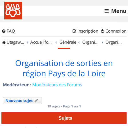
Menu
FAQ
Inscription
Connexion
UtagawaVTT (Randos VTT et VTTAE avec traces GPS)
Accueil forum
Générale
Organisation de sorties & Recherche de partenaires
Organisation de sorties en région Pays de la Loire
Organisation de sorties en
région Pays de la Loire
Modérateur :
Modérateurs des Forums
Nouveau sujet
19 sujets • Page
1
sur
1
Sujets