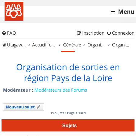
Menu
FAQ
Inscription
Connexion
UtagawaVTT (Randos VTT et VTTAE avec traces GPS)
Accueil forum
Générale
Organisation de sorties & Recherche de partenaires
Organisation de sorties en région Pays de la Loire
Organisation de sorties en
région Pays de la Loire
Modérateur :
Modérateurs des Forums
Nouveau sujet
19 sujets • Page
1
sur
1
Sujets