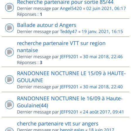
Recherche partenaire pour sortie 85/44
Dernier message par
Angel5420
«
02 juin 2021, 06:17
Réponses :
1
Ballade autour d Angers
Dernier message par
Teddy47
«
19 janv. 2021, 16:15
recherche partenaire VTT sur region
nantaise
Dernier message par
JEFF9201
«
30 mai 2018, 22:46
Réponses :
3
RANDONNEE NOCTURNE LE 15/09 à HAUTE-
GOULAINE
Dernier message par
JEFF9201
«
30 mai 2018, 22:40
RANDONNEE NOCTURNE le 16/09 à Haute-
Goulaine(44)
Dernier message par
JEFF9201
«
24 août 2017, 09:41
cherche partenaire vtt sur angers
Dernier message par
benoit.galas
«
18 juin 2017,