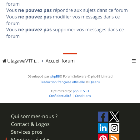
forum
Vous
ne pouvez pas
répondre aux sujets dans ce forum
Vous
ne pouvez pas
modifier vos messages dans ce
forum
Vous
ne pouvez pas
supprimer vos messages dans ce
forum
UtagawaVTT (Randos VTT et VTTAE avec traces GPS)
Accueil forum
Développé par
phpBB
® Forum Software © phpBB Limited
Traduction française officielle
©
Qiaeru
Optimized by:
phpBB SEO
Confidentialité
|
Conditions
Qui sommes-nous ?
Contact & Logos
Services pros
Mentions légales