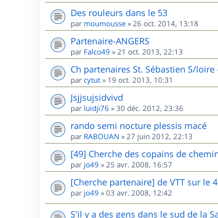
Des rouleurs dans le 53
par
moumousse
»
26 oct. 2014, 13:18
Partenaire-ANGERS
par
Falco49
»
21 oct. 2013, 22:13
Ch partenaires St. Sébastien S/loire
par
cytut
»
19 oct. 2013, 10:31
Jsjjsujsidvivd
par
luidji76
»
30 déc. 2012, 23:36
rando semi nocture plessis macé
par
RABOUAN
»
27 juin 2012, 22:13
[49] Cherche des copains de chemin
par
jo49
»
25 avr. 2008, 16:57
[Cherche partenaire] de VTT sur le 
par
jo49
»
03 avr. 2008, 12:42
S'il y a des gens dans le sud de la Sa