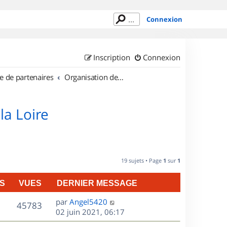
Connexion
Inscription
Connexion
e de partenaires
Organisation de sorties en région Pays de la Loire
la Loire
19 sujets • Page
1
sur
1
S
VUES
DERNIER MESSAGE
D
par
Angel5420
V
45783
e
02 juin 2021, 06:17
r
u