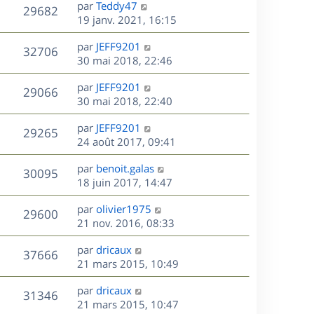
D
par
Teddy47
n
V
29682
e
e
19 janv. 2021, 16:15
i
r
u
e
s
D
par
JEFF9201
n
r
V
32706
e
e
30 mai 2018, 22:46
i
m
r
u
e
e
s
D
par
JEFF9201
n
r
V
s
29066
e
e
30 mai 2018, 22:40
i
m
s
r
u
e
e
a
s
D
par
JEFF9201
n
r
V
s
29265
g
e
e
24 août 2017, 09:41
i
m
s
e
r
u
e
e
a
s
D
par
benoit.galas
n
r
V
s
30095
g
e
e
18 juin 2017, 14:47
i
m
s
e
r
u
e
e
a
s
D
par
olivier1975
n
r
V
s
29600
g
e
e
21 nov. 2016, 08:33
i
m
s
e
r
u
e
e
a
s
D
par
dricaux
n
r
V
s
37666
g
e
e
21 mars 2015, 10:49
i
m
s
e
r
u
e
e
a
s
D
par
dricaux
n
r
V
s
31346
g
e
e
21 mars 2015, 10:47
i
m
s
e