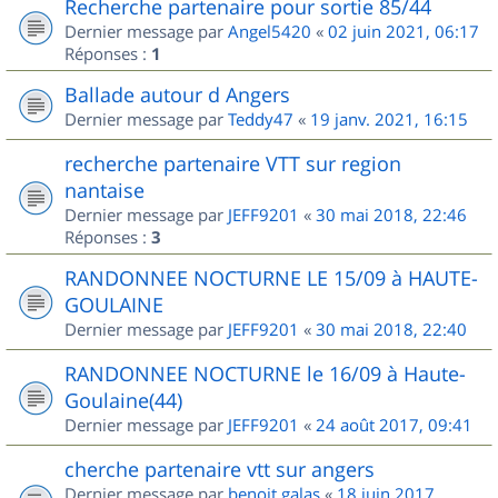
Recherche partenaire pour sortie 85/44
Dernier message par
Angel5420
«
02 juin 2021, 06:17
Réponses :
1
Ballade autour d Angers
Dernier message par
Teddy47
«
19 janv. 2021, 16:15
recherche partenaire VTT sur region
nantaise
Dernier message par
JEFF9201
«
30 mai 2018, 22:46
Réponses :
3
RANDONNEE NOCTURNE LE 15/09 à HAUTE-
GOULAINE
Dernier message par
JEFF9201
«
30 mai 2018, 22:40
RANDONNEE NOCTURNE le 16/09 à Haute-
Goulaine(44)
Dernier message par
JEFF9201
«
24 août 2017, 09:41
cherche partenaire vtt sur angers
Dernier message par
benoit.galas
«
18 juin 2017,