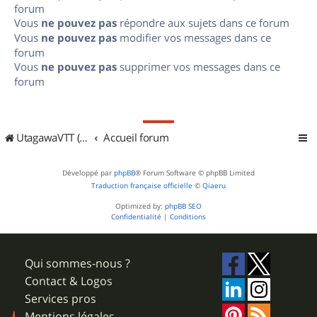
forum
Vous
ne pouvez pas
répondre aux sujets dans ce forum
Vous
ne pouvez pas
modifier vos messages dans ce
forum
Vous
ne pouvez pas
supprimer vos messages dans ce
forum
UtagawaVTT (Randos VTT et VTTAE avec traces GPS)
Accueil forum
Développé par
phpBB
® Forum Software © phpBB Limited
Traduction française officielle
©
Qiaeru
Optimized by:
phpBB SEO
Confidentialité
|
Conditions
Qui sommes-nous ?
Contact & Logos
Services pros
Mentions légales