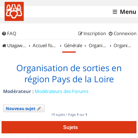
Menu
FAQ
Inscription
Connexion
UtagawaVTT (Randos VTT et VTTAE avec traces GPS)
Accueil forum
Générale
Organisation de sorties & Recherche de partenaires
Organisation de sorties en région Pays de la Loire
Organisation de sorties en
région Pays de la Loire
Modérateur :
Modérateurs des Forums
Nouveau sujet
19 sujets • Page
1
sur
1
Sujets