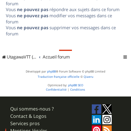
forum
Vous
ne pouvez pas
répondre aux sujets dans ce forum
Vous
ne pouvez pas
modifier vos messages dans ce
forum
Vous
ne pouvez pas
supprimer vos messages dans ce
forum
UtagawaVTT (Randos VTT et VTTAE avec traces GPS)
Accueil forum
Développé par
phpBB
® Forum Software © phpBB Limited
Traduction française officielle
©
Qiaeru
Optimized by:
phpBB SEO
Confidentialité
|
Conditions
Qui sommes-nous ?
Contact & Logos
Services pros
Mentions légales