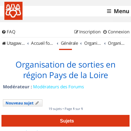
Menu
FAQ
Inscription
Connexion
UtagawaVTT (Randos VTT et VTTAE avec traces GPS)
Accueil forum
Générale
Organisation de sorties & Recherche de partenaires
Organisation de sorties en région Pays de la Loire
Organisation de sorties en
région Pays de la Loire
Modérateur :
Modérateurs des Forums
Nouveau sujet
19 sujets • Page
1
sur
1
Sujets