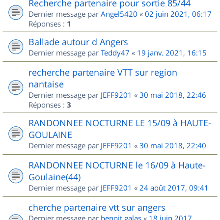
Recherche partenaire pour sortie 85/44
Dernier message par
Angel5420
«
02 juin 2021, 06:17
Réponses :
1
Ballade autour d Angers
Dernier message par
Teddy47
«
19 janv. 2021, 16:15
recherche partenaire VTT sur region
nantaise
Dernier message par
JEFF9201
«
30 mai 2018, 22:46
Réponses :
3
RANDONNEE NOCTURNE LE 15/09 à HAUTE-
GOULAINE
Dernier message par
JEFF9201
«
30 mai 2018, 22:40
RANDONNEE NOCTURNE le 16/09 à Haute-
Goulaine(44)
Dernier message par
JEFF9201
«
24 août 2017, 09:41
cherche partenaire vtt sur angers
Dernier message par
benoit.galas
«
18 juin 2017,