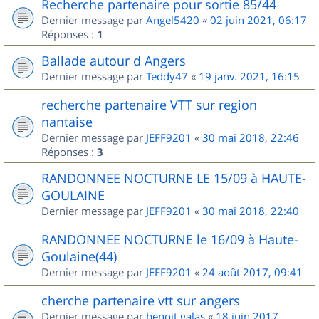
Recherche partenaire pour sortie 85/44
Dernier message par
Angel5420
«
02 juin 2021, 06:17
Réponses :
1
Ballade autour d Angers
Dernier message par
Teddy47
«
19 janv. 2021, 16:15
recherche partenaire VTT sur region
nantaise
Dernier message par
JEFF9201
«
30 mai 2018, 22:46
Réponses :
3
RANDONNEE NOCTURNE LE 15/09 à HAUTE-
GOULAINE
Dernier message par
JEFF9201
«
30 mai 2018, 22:40
RANDONNEE NOCTURNE le 16/09 à Haute-
Goulaine(44)
Dernier message par
JEFF9201
«
24 août 2017, 09:41
cherche partenaire vtt sur angers
Dernier message par
benoit.galas
«
18 juin 2017,