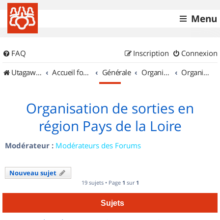
Menu
FAQ
Inscription
Connexion
UtagawaVTT (Randos VTT et VTTAE avec traces GPS)
Accueil forum
Générale
Organisation de sorties & Recherche de partenaires
Organisation de sorties en région Pays de la Loire
Organisation de sorties en
région Pays de la Loire
Modérateur :
Modérateurs des Forums
Nouveau sujet
19 sujets • Page
1
sur
1
Sujets