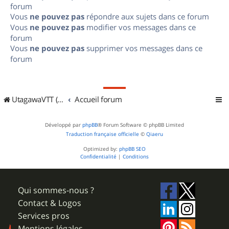
forum
Vous
ne pouvez pas
répondre aux sujets dans ce forum
Vous
ne pouvez pas
modifier vos messages dans ce
forum
Vous
ne pouvez pas
supprimer vos messages dans ce
forum
UtagawaVTT (Randos VTT et VTTAE avec traces GPS)
Accueil forum
Développé par
phpBB
® Forum Software © phpBB Limited
Traduction française officielle
©
Qiaeru
Optimized by:
phpBB SEO
Confidentialité
|
Conditions
Qui sommes-nous ?
Contact & Logos
Services pros
Mentions légales