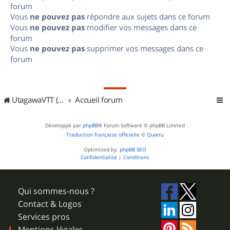
forum
Vous
ne pouvez pas
répondre aux sujets dans ce forum
Vous
ne pouvez pas
modifier vos messages dans ce
forum
Vous
ne pouvez pas
supprimer vos messages dans ce
forum
UtagawaVTT (Randos VTT et VTTAE avec traces GPS)
Accueil forum
Développé par
phpBB
® Forum Software © phpBB Limited
Traduction française officielle
©
Qiaeru
Optimized by:
phpBB SEO
Confidentialité
|
Conditions
Qui sommes-nous ?
Contact & Logos
Services pros
Mentions légales