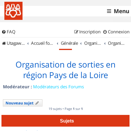
Menu
FAQ
Inscription
Connexion
UtagawaVTT (Randos VTT et VTTAE avec traces GPS)
Accueil forum
Générale
Organisation de sorties & Recherche de partenaires
Organisation de sorties en région Pays de la Loire
Organisation de sorties en
région Pays de la Loire
Modérateur :
Modérateurs des Forums
Nouveau sujet
19 sujets • Page
1
sur
1
Sujets