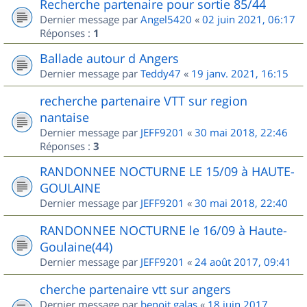
Recherche partenaire pour sortie 85/44
Dernier message par
Angel5420
«
02 juin 2021, 06:17
Réponses :
1
Ballade autour d Angers
Dernier message par
Teddy47
«
19 janv. 2021, 16:15
recherche partenaire VTT sur region
nantaise
Dernier message par
JEFF9201
«
30 mai 2018, 22:46
Réponses :
3
RANDONNEE NOCTURNE LE 15/09 à HAUTE-
GOULAINE
Dernier message par
JEFF9201
«
30 mai 2018, 22:40
RANDONNEE NOCTURNE le 16/09 à Haute-
Goulaine(44)
Dernier message par
JEFF9201
«
24 août 2017, 09:41
cherche partenaire vtt sur angers
Dernier message par
benoit.galas
«
18 juin 2017,