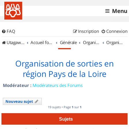
Menu
FAQ
Inscription
Connexion
UtagawaVTT (Randos VTT et VTTAE avec traces GPS)
Accueil forum
Générale
Organisation de sorties & Recherche de partenaires
Organisation de sorties en région Pays de la Loire
Organisation de sorties en
région Pays de la Loire
Modérateur :
Modérateurs des Forums
Nouveau sujet
19 sujets • Page
1
sur
1
Sujets