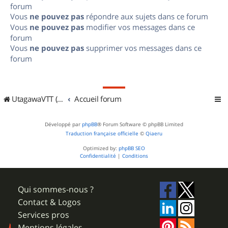
forum
Vous
ne pouvez pas
répondre aux sujets dans ce forum
Vous
ne pouvez pas
modifier vos messages dans ce
forum
Vous
ne pouvez pas
supprimer vos messages dans ce
forum
UtagawaVTT (Randos VTT et VTTAE avec traces GPS)
Accueil forum
Développé par
phpBB
® Forum Software © phpBB Limited
Traduction française officielle
©
Qiaeru
Optimized by:
phpBB SEO
Confidentialité
|
Conditions
Qui sommes-nous ?
Contact & Logos
Services pros
Mentions légales