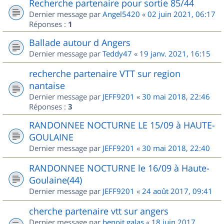
Recherche partenaire pour sortie 85/44
Dernier message par
Angel5420
«
02 juin 2021, 06:17
Réponses :
1
Ballade autour d Angers
Dernier message par
Teddy47
«
19 janv. 2021, 16:15
recherche partenaire VTT sur region
nantaise
Dernier message par
JEFF9201
«
30 mai 2018, 22:46
Réponses :
3
RANDONNEE NOCTURNE LE 15/09 à HAUTE-
GOULAINE
Dernier message par
JEFF9201
«
30 mai 2018, 22:40
RANDONNEE NOCTURNE le 16/09 à Haute-
Goulaine(44)
Dernier message par
JEFF9201
«
24 août 2017, 09:41
cherche partenaire vtt sur angers
Dernier message par
benoit.galas
«
18 juin 2017,