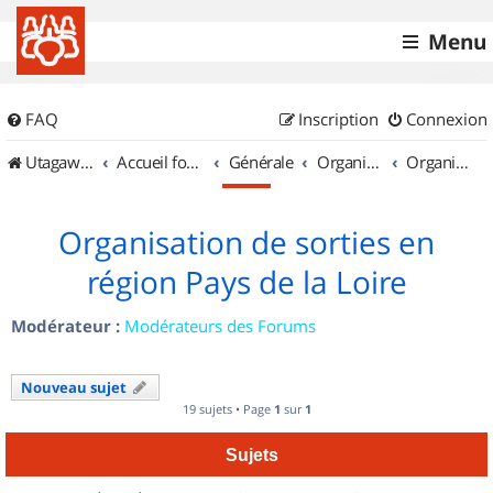
Menu
FAQ
Inscription
Connexion
UtagawaVTT (Randos VTT et VTTAE avec traces GPS)
Accueil forum
Générale
Organisation de sorties & Recherche de partenaires
Organisation de sorties en région Pays de la Loire
Organisation de sorties en
région Pays de la Loire
Modérateur :
Modérateurs des Forums
Nouveau sujet
19 sujets • Page
1
sur
1
Sujets