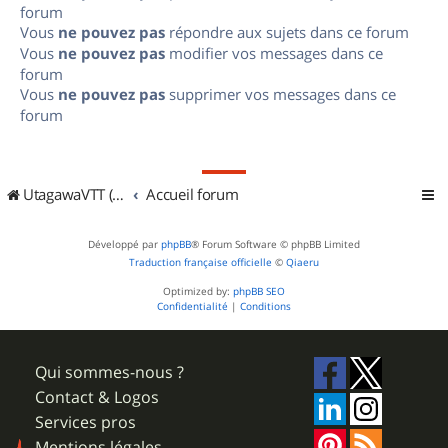
forum
Vous
ne pouvez pas
répondre aux sujets dans ce forum
Vous
ne pouvez pas
modifier vos messages dans ce
forum
Vous
ne pouvez pas
supprimer vos messages dans ce
forum
UtagawaVTT (Randos VTT et VTTAE avec traces GPS)
Accueil forum
Développé par
phpBB
® Forum Software © phpBB Limited
Traduction française officielle
©
Qiaeru
Optimized by:
phpBB SEO
Confidentialité
|
Conditions
Qui sommes-nous ?
Contact & Logos
Services pros
Mentions légales