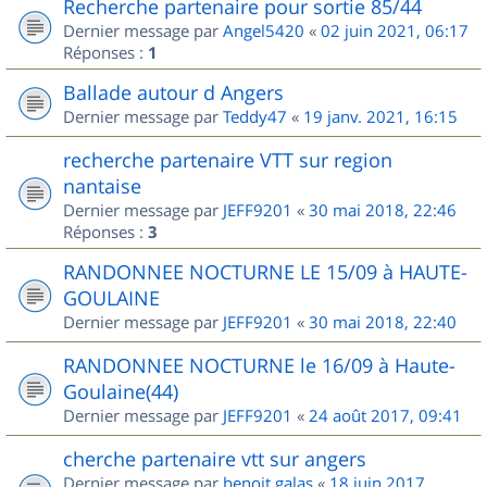
Recherche partenaire pour sortie 85/44
Dernier message par
Angel5420
«
02 juin 2021, 06:17
Réponses :
1
Ballade autour d Angers
Dernier message par
Teddy47
«
19 janv. 2021, 16:15
recherche partenaire VTT sur region
nantaise
Dernier message par
JEFF9201
«
30 mai 2018, 22:46
Réponses :
3
RANDONNEE NOCTURNE LE 15/09 à HAUTE-
GOULAINE
Dernier message par
JEFF9201
«
30 mai 2018, 22:40
RANDONNEE NOCTURNE le 16/09 à Haute-
Goulaine(44)
Dernier message par
JEFF9201
«
24 août 2017, 09:41
cherche partenaire vtt sur angers
Dernier message par
benoit.galas
«
18 juin 2017,