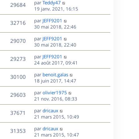
D
par
Teddy47
n
V
29684
e
e
19 janv. 2021, 16:15
i
r
u
e
s
D
par
JEFF9201
n
r
V
32716
e
e
30 mai 2018, 22:46
i
m
r
u
e
e
s
D
par
JEFF9201
n
r
V
s
29070
e
e
30 mai 2018, 22:40
i
m
s
r
u
e
e
a
s
D
par
JEFF9201
n
r
V
s
29273
g
e
e
24 août 2017, 09:41
i
m
s
e
r
u
e
e
a
s
D
par
benoit.galas
n
r
V
s
30100
g
e
e
18 juin 2017, 14:47
i
m
s
e
r
u
e
e
a
s
D
par
olivier1975
n
r
V
s
29603
g
e
e
21 nov. 2016, 08:33
i
m
s
e
r
u
e
e
a
s
D
par
dricaux
n
r
V
s
37671
g
e
e
21 mars 2015, 10:49
i
m
s
e
r
u
e
e
a
s
D
par
dricaux
n
r
V
s
31353
g
e
e
21 mars 2015, 10:47
i
m
s
e