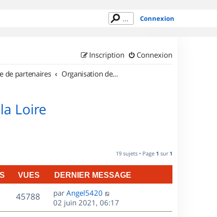
Connexion
Inscription
Connexion
e de partenaires
Organisation de sorties en région Pays de la Loire
la Loire
19 sujets • Page
1
sur
1
S
VUES
DERNIER MESSAGE
D
par
Angel5420
V
45788
e
02 juin 2021, 06:17
r
u