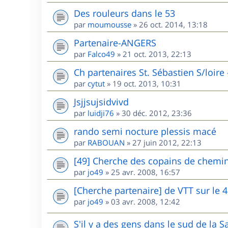
Des rouleurs dans le 53
par
moumousse
»
26 oct. 2014, 13:18
Partenaire-ANGERS
par
Falco49
»
21 oct. 2013, 22:13
Ch partenaires St. Sébastien S/loire
par
cytut
»
19 oct. 2013, 10:31
Jsjjsujsidvivd
par
luidji76
»
30 déc. 2012, 23:36
rando semi nocture plessis macé
par
RABOUAN
»
27 juin 2012, 22:13
[49] Cherche des copains de chemin
par
jo49
»
25 avr. 2008, 16:57
[Cherche partenaire] de VTT sur le 
par
jo49
»
03 avr. 2008, 12:42
S'il y a des gens dans le sud de la Sa