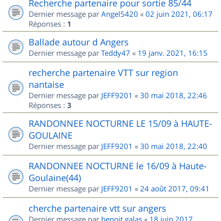
Recherche partenaire pour sortie 85/44
Dernier message par
Angel5420
«
02 juin 2021, 06:17
Réponses :
1
Ballade autour d Angers
Dernier message par
Teddy47
«
19 janv. 2021, 16:15
recherche partenaire VTT sur region
nantaise
Dernier message par
JEFF9201
«
30 mai 2018, 22:46
Réponses :
3
RANDONNEE NOCTURNE LE 15/09 à HAUTE-
GOULAINE
Dernier message par
JEFF9201
«
30 mai 2018, 22:40
RANDONNEE NOCTURNE le 16/09 à Haute-
Goulaine(44)
Dernier message par
JEFF9201
«
24 août 2017, 09:41
cherche partenaire vtt sur angers
Dernier message par
benoit.galas
«
18 juin 2017,