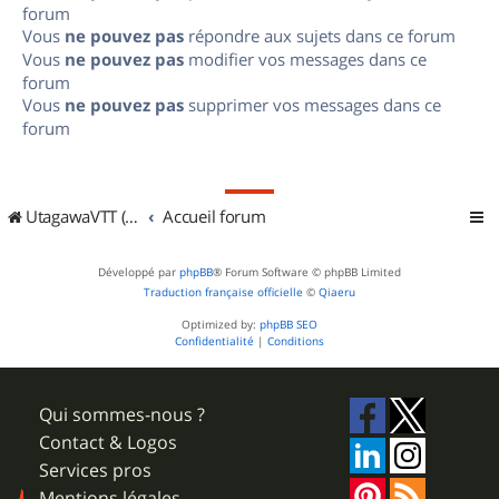
forum
Vous
ne pouvez pas
répondre aux sujets dans ce forum
Vous
ne pouvez pas
modifier vos messages dans ce
forum
Vous
ne pouvez pas
supprimer vos messages dans ce
forum
UtagawaVTT (Randos VTT et VTTAE avec traces GPS)
Accueil forum
Développé par
phpBB
® Forum Software © phpBB Limited
Traduction française officielle
©
Qiaeru
Optimized by:
phpBB SEO
Confidentialité
|
Conditions
Qui sommes-nous ?
Contact & Logos
Services pros
Mentions légales