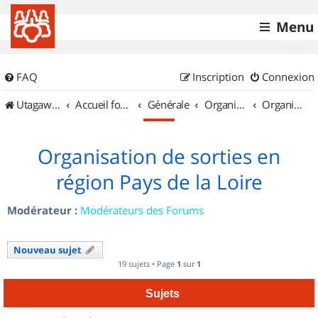
Menu
FAQ
Inscription
Connexion
UtagawaVTT (Randos VTT et VTTAE avec traces GPS)
Accueil forum
Générale
Organisation de sorties & Recherche de partenaires
Organisation de sorties en région Pays de la Loire
Organisation de sorties en
région Pays de la Loire
Modérateur :
Modérateurs des Forums
Nouveau sujet
19 sujets • Page
1
sur
1
Sujets