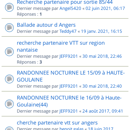
Recherche partenaire pour sortie 85/44
Dernier message par
Angel5420
«
02 juin 2021, 06:17
Réponses :
1
Ballade autour d Angers
Dernier message par
Teddy47
«
19 janv. 2021, 16:15
recherche partenaire VTT sur region
nantaise
Dernier message par
JEFF9201
«
30 mai 2018, 22:46
Réponses :
3
RANDONNEE NOCTURNE LE 15/09 à HAUTE-
GOULAINE
Dernier message par
JEFF9201
«
30 mai 2018, 22:40
RANDONNEE NOCTURNE le 16/09 à Haute-
Goulaine(44)
Dernier message par
JEFF9201
«
24 août 2017, 09:41
cherche partenaire vtt sur angers
Dernier message par
benoit.galas
«
18 juin 2017,