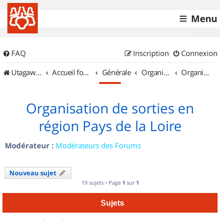
Menu
FAQ
Inscription
Connexion
UtagawaVTT (Randos VTT et VTTAE avec traces GPS)
Accueil forum
Générale
Organisation de sorties & Recherche de partenaires
Organisation de sorties en région Pays de la Loire
Organisation de sorties en
région Pays de la Loire
Modérateur :
Modérateurs des Forums
Nouveau sujet
19 sujets • Page
1
sur
1
Sujets