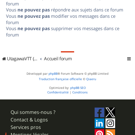
forum
Vous
ne pouvez pas
répondre aux sujets dans ce forum
Vous
ne pouvez pas
modifier vos messages dans ce
forum
Vous
ne pouvez pas
supprimer vos messages dans ce
forum
UtagawaVTT (Randos VTT et VTTAE avec traces GPS)
Accueil forum
Développé par
phpBB
® Forum Software © phpBB Limited
Traduction française officielle
©
Qiaeru
Optimized by:
phpBB SEO
Confidentialité
|
Conditions
Qui sommes-nous ?
Contact & Logos
Services pros
Mentions légales