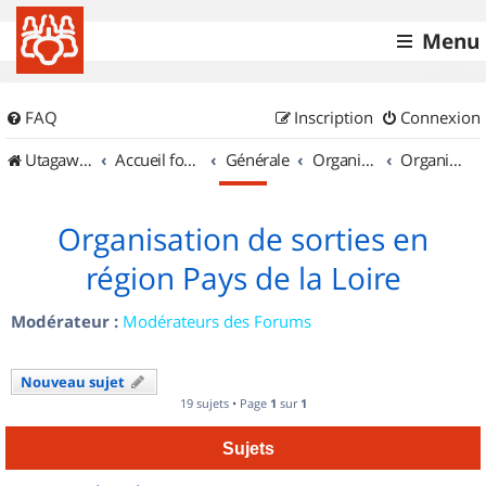
Menu
FAQ
Inscription
Connexion
UtagawaVTT (Randos VTT et VTTAE avec traces GPS)
Accueil forum
Générale
Organisation de sorties & Recherche de partenaires
Organisation de sorties en région Pays de la Loire
Organisation de sorties en
région Pays de la Loire
Modérateur :
Modérateurs des Forums
Nouveau sujet
19 sujets • Page
1
sur
1
Sujets