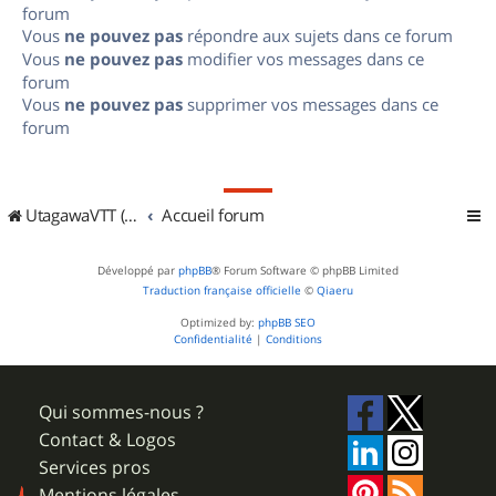
forum
Vous
ne pouvez pas
répondre aux sujets dans ce forum
Vous
ne pouvez pas
modifier vos messages dans ce
forum
Vous
ne pouvez pas
supprimer vos messages dans ce
forum
UtagawaVTT (Randos VTT et VTTAE avec traces GPS)
Accueil forum
Développé par
phpBB
® Forum Software © phpBB Limited
Traduction française officielle
©
Qiaeru
Optimized by:
phpBB SEO
Confidentialité
|
Conditions
Qui sommes-nous ?
Contact & Logos
Services pros
Mentions légales