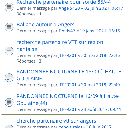
Recherche partenaire pour sortie 85/44
Dernier message par
Angel5420
«
02 juin 2021, 06:17
Réponses :
1
Ballade autour d Angers
Dernier message par
Teddy47
«
19 janv. 2021, 16:15
recherche partenaire VTT sur region
nantaise
Dernier message par
JEFF9201
«
30 mai 2018, 22:46
Réponses :
3
RANDONNEE NOCTURNE LE 15/09 à HAUTE-
GOULAINE
Dernier message par
JEFF9201
«
30 mai 2018, 22:40
RANDONNEE NOCTURNE le 16/09 à Haute-
Goulaine(44)
Dernier message par
JEFF9201
«
24 août 2017, 09:41
cherche partenaire vtt sur angers
Dernier message par
benoit.galas
«
18 juin 2017,