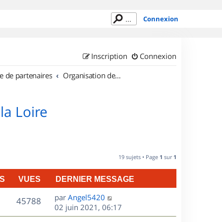
Connexion
Inscription
Connexion
e de partenaires
Organisation de sorties en région Pays de la Loire
la Loire
19 sujets • Page
1
sur
1
S
VUES
DERNIER MESSAGE
D
par
Angel5420
V
45788
e
02 juin 2021, 06:17
r
u