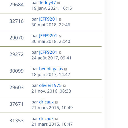
D
par
Teddy47
n
V
29684
e
e
19 janv. 2021, 16:15
i
r
u
e
s
D
par
JEFF9201
n
r
V
32716
e
e
30 mai 2018, 22:46
i
m
r
u
e
e
s
D
par
JEFF9201
n
r
V
s
29070
e
e
30 mai 2018, 22:40
i
m
s
r
u
e
e
a
s
D
par
JEFF9201
n
r
V
s
29272
g
e
e
24 août 2017, 09:41
i
m
s
e
r
u
e
e
a
s
D
par
benoit.galas
n
r
V
s
30099
g
e
e
18 juin 2017, 14:47
i
m
s
e
r
u
e
e
a
s
D
par
olivier1975
n
r
V
s
29603
g
e
e
21 nov. 2016, 08:33
i
m
s
e
r
u
e
e
a
s
D
par
dricaux
n
r
V
s
37671
g
e
e
21 mars 2015, 10:49
i
m
s
e
r
u
e
e
a
s
D
par
dricaux
n
r
V
s
31353
g
e
e
21 mars 2015, 10:47
i
m
s
e