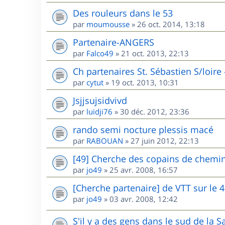
Des rouleurs dans le 53
par
moumousse
»
26 oct. 2014, 13:18
Partenaire-ANGERS
par
Falco49
»
21 oct. 2013, 22:13
Ch partenaires St. Sébastien S/loire
par
cytut
»
19 oct. 2013, 10:31
Jsjjsujsidvivd
par
luidji76
»
30 déc. 2012, 23:36
rando semi nocture plessis macé
par
RABOUAN
»
27 juin 2012, 22:13
[49] Cherche des copains de chemin
par
jo49
»
25 avr. 2008, 16:57
[Cherche partenaire] de VTT sur le 
par
jo49
»
03 avr. 2008, 12:42
S'il y a des gens dans le sud de la Sa