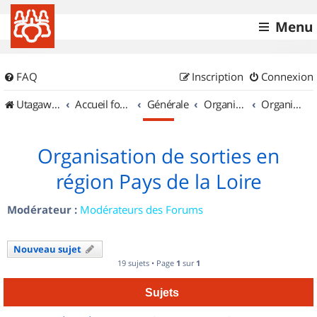
Menu
FAQ
Inscription
Connexion
UtagawaVTT (Randos VTT et VTTAE avec traces GPS)
Accueil forum
Générale
Organisation de sorties & Recherche de partenaires
Organisation de sorties en région Pays de la Loire
Organisation de sorties en
région Pays de la Loire
Modérateur :
Modérateurs des Forums
Nouveau sujet
19 sujets • Page
1
sur
1
Sujets