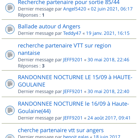
Recherche partenaire pour sortie 85/44
Dernier message par
Angel5420
«
02 juin 2021, 06:17
Réponses :
1
Ballade autour d Angers
Dernier message par
Teddy47
«
19 janv. 2021, 16:15
recherche partenaire VTT sur region
nantaise
Dernier message par
JEFF9201
«
30 mai 2018, 22:46
Réponses :
3
RANDONNEE NOCTURNE LE 15/09 à HAUTE-
GOULAINE
Dernier message par
JEFF9201
«
30 mai 2018, 22:40
RANDONNEE NOCTURNE le 16/09 à Haute-
Goulaine(44)
Dernier message par
JEFF9201
«
24 août 2017, 09:41
cherche partenaire vtt sur angers
Dernier message par
benoit.galas
«
18 juin 2017,