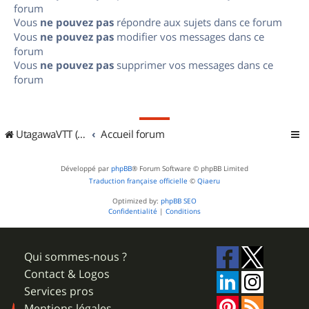
forum
Vous
ne pouvez pas
répondre aux sujets dans ce forum
Vous
ne pouvez pas
modifier vos messages dans ce
forum
Vous
ne pouvez pas
supprimer vos messages dans ce
forum
UtagawaVTT (Randos VTT et VTTAE avec traces GPS)
Accueil forum
Développé par
phpBB
® Forum Software © phpBB Limited
Traduction française officielle
©
Qiaeru
Optimized by:
phpBB SEO
Confidentialité
|
Conditions
Qui sommes-nous ?
Contact & Logos
Services pros
Mentions légales