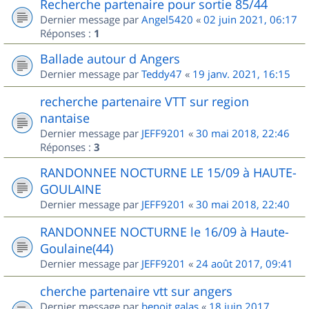
Recherche partenaire pour sortie 85/44
Dernier message par
Angel5420
«
02 juin 2021, 06:17
Réponses :
1
Ballade autour d Angers
Dernier message par
Teddy47
«
19 janv. 2021, 16:15
recherche partenaire VTT sur region
nantaise
Dernier message par
JEFF9201
«
30 mai 2018, 22:46
Réponses :
3
RANDONNEE NOCTURNE LE 15/09 à HAUTE-
GOULAINE
Dernier message par
JEFF9201
«
30 mai 2018, 22:40
RANDONNEE NOCTURNE le 16/09 à Haute-
Goulaine(44)
Dernier message par
JEFF9201
«
24 août 2017, 09:41
cherche partenaire vtt sur angers
Dernier message par
benoit.galas
«
18 juin 2017,