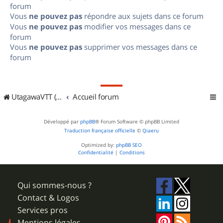
forum
Vous
ne pouvez pas
répondre aux sujets dans ce forum
Vous
ne pouvez pas
modifier vos messages dans ce
forum
Vous
ne pouvez pas
supprimer vos messages dans ce
forum
UtagawaVTT (Randos VTT et VTTAE avec traces GPS)
Accueil forum
Développé par
phpBB
® Forum Software © phpBB Limited
Traduction française officielle
©
Qiaeru
Optimized by:
phpBB SEO
Confidentialité
|
Conditions
Qui sommes-nous ?
Contact & Logos
Services pros
Mentions légales