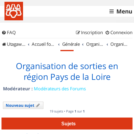
Menu
FAQ
Inscription
Connexion
UtagawaVTT (Randos VTT et VTTAE avec traces GPS)
Accueil forum
Générale
Organisation de sorties & Recherche de partenaires
Organisation de sorties en région Pays de la Loire
Organisation de sorties en
région Pays de la Loire
Modérateur :
Modérateurs des Forums
Nouveau sujet
19 sujets • Page
1
sur
1
Sujets