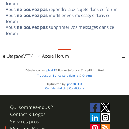
forum
Vous
ne pouvez pas
répondre aux sujets dans ce forum
Vous
ne pouvez pas
modifier vos messages dans ce
forum
Vous
ne pouvez pas
supprimer vos messages dans ce
forum
UtagawaVTT (Randos VTT et VTTAE avec traces GPS)
Accueil forum
Développé par
phpBB
® Forum Software © phpBB Limited
Traduction française officielle
©
Qiaeru
Optimized by:
phpBB SEO
Confidentialité
|
Conditions
Qui sommes-nous ?
Contact & Logos
Services pros
Mentions légales