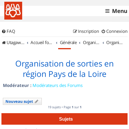
Menu
FAQ
Inscription
Connexion
UtagawaVTT (Randos VTT et VTTAE avec traces GPS)
Accueil forum
Générale
Organisation de sorties & Recherche de partenaires
Organisation de sorties en région Pays de la Loire
Organisation de sorties en
région Pays de la Loire
Modérateur :
Modérateurs des Forums
Nouveau sujet
19 sujets • Page
1
sur
1
Sujets