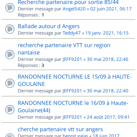
Recherche partenaire pour sortie 85/44
Dernier message par
Angel5420
«
02 juin 2021, 06:17
Réponses :
1
Ballade autour d Angers
Dernier message par
Teddy47
«
19 janv. 2021, 16:15
recherche partenaire VTT sur region
nantaise
Dernier message par
JEFF9201
«
30 mai 2018, 22:46
Réponses :
3
RANDONNEE NOCTURNE LE 15/09 à HAUTE-
GOULAINE
Dernier message par
JEFF9201
«
30 mai 2018, 22:40
RANDONNEE NOCTURNE le 16/09 à Haute-
Goulaine(44)
Dernier message par
JEFF9201
«
24 août 2017, 09:41
cherche partenaire vtt sur angers
Dernier message par
benoit.galas
«
18 juin 2017,