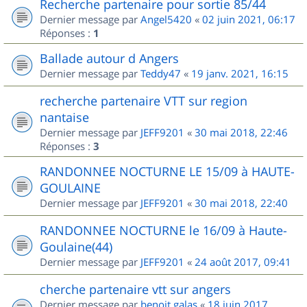
Recherche partenaire pour sortie 85/44
Dernier message par
Angel5420
«
02 juin 2021, 06:17
Réponses :
1
Ballade autour d Angers
Dernier message par
Teddy47
«
19 janv. 2021, 16:15
recherche partenaire VTT sur region
nantaise
Dernier message par
JEFF9201
«
30 mai 2018, 22:46
Réponses :
3
RANDONNEE NOCTURNE LE 15/09 à HAUTE-
GOULAINE
Dernier message par
JEFF9201
«
30 mai 2018, 22:40
RANDONNEE NOCTURNE le 16/09 à Haute-
Goulaine(44)
Dernier message par
JEFF9201
«
24 août 2017, 09:41
cherche partenaire vtt sur angers
Dernier message par
benoit.galas
«
18 juin 2017,