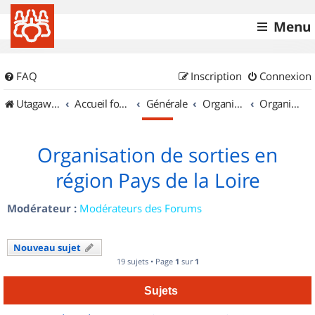
Menu
FAQ
Inscription
Connexion
UtagawaVTT (Randos VTT et VTTAE avec traces GPS)
Accueil forum
Générale
Organisation de sorties & Recherche de partenaires
Organisation de sorties en région Pays de la Loire
Organisation de sorties en
région Pays de la Loire
Modérateur :
Modérateurs des Forums
Nouveau sujet
19 sujets • Page
1
sur
1
Sujets