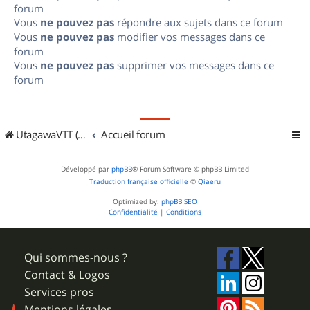
forum
Vous
ne pouvez pas
répondre aux sujets dans ce forum
Vous
ne pouvez pas
modifier vos messages dans ce
forum
Vous
ne pouvez pas
supprimer vos messages dans ce
forum
UtagawaVTT (Randos VTT et VTTAE avec traces GPS)
Accueil forum
Développé par
phpBB
® Forum Software © phpBB Limited
Traduction française officielle
©
Qiaeru
Optimized by:
phpBB SEO
Confidentialité
|
Conditions
Qui sommes-nous ?
Contact & Logos
Services pros
Mentions légales