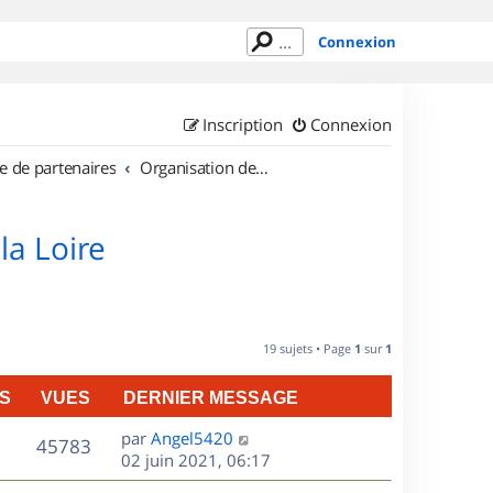
Connexion
Inscription
Connexion
e de partenaires
Organisation de sorties en région Pays de la Loire
la Loire
19 sujets • Page
1
sur
1
S
VUES
DERNIER MESSAGE
D
par
Angel5420
V
45783
e
02 juin 2021, 06:17
r
u