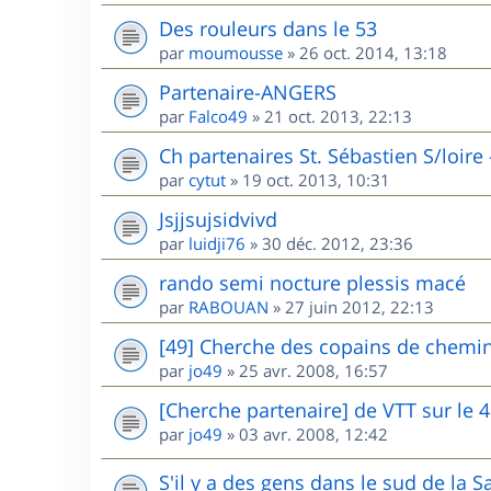
Des rouleurs dans le 53
par
moumousse
»
26 oct. 2014, 13:18
Partenaire-ANGERS
par
Falco49
»
21 oct. 2013, 22:13
Ch partenaires St. Sébastien S/loire
par
cytut
»
19 oct. 2013, 10:31
Jsjjsujsidvivd
par
luidji76
»
30 déc. 2012, 23:36
rando semi nocture plessis macé
par
RABOUAN
»
27 juin 2012, 22:13
[49] Cherche des copains de chemin
par
jo49
»
25 avr. 2008, 16:57
[Cherche partenaire] de VTT sur le 
par
jo49
»
03 avr. 2008, 12:42
S'il y a des gens dans le sud de la Sa