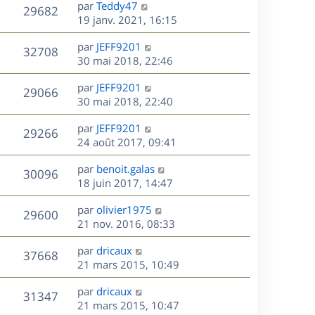
D
par
Teddy47
n
V
29682
e
e
19 janv. 2021, 16:15
i
r
u
e
s
D
par
JEFF9201
n
r
V
32708
e
e
30 mai 2018, 22:46
i
m
r
u
e
e
s
D
par
JEFF9201
n
r
V
s
29066
e
e
30 mai 2018, 22:40
i
m
s
r
u
e
e
a
s
D
par
JEFF9201
n
r
V
s
29266
g
e
e
24 août 2017, 09:41
i
m
s
e
r
u
e
e
a
s
D
par
benoit.galas
n
r
V
s
30096
g
e
e
18 juin 2017, 14:47
i
m
s
e
r
u
e
e
a
s
D
par
olivier1975
n
r
V
s
29600
g
e
e
21 nov. 2016, 08:33
i
m
s
e
r
u
e
e
a
s
D
par
dricaux
n
r
V
s
37668
g
e
e
21 mars 2015, 10:49
i
m
s
e
r
u
e
e
a
s
D
par
dricaux
n
r
V
s
31347
g
e
e
21 mars 2015, 10:47
i
m
s
e