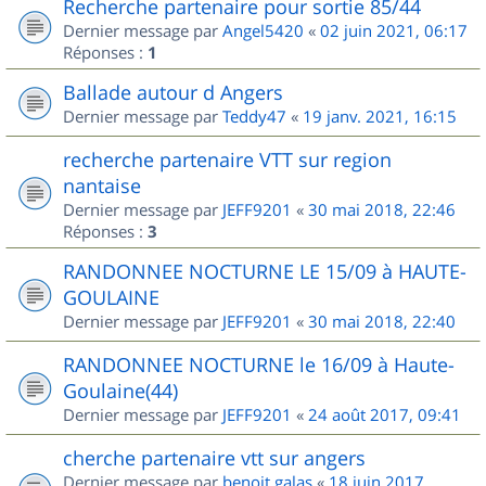
Recherche partenaire pour sortie 85/44
Dernier message par
Angel5420
«
02 juin 2021, 06:17
Réponses :
1
Ballade autour d Angers
Dernier message par
Teddy47
«
19 janv. 2021, 16:15
recherche partenaire VTT sur region
nantaise
Dernier message par
JEFF9201
«
30 mai 2018, 22:46
Réponses :
3
RANDONNEE NOCTURNE LE 15/09 à HAUTE-
GOULAINE
Dernier message par
JEFF9201
«
30 mai 2018, 22:40
RANDONNEE NOCTURNE le 16/09 à Haute-
Goulaine(44)
Dernier message par
JEFF9201
«
24 août 2017, 09:41
cherche partenaire vtt sur angers
Dernier message par
benoit.galas
«
18 juin 2017,