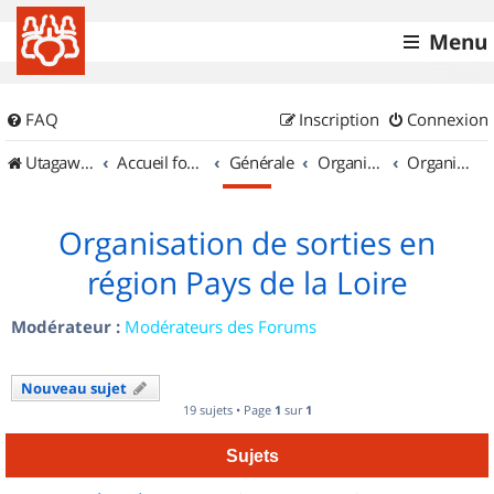
Menu
FAQ
Inscription
Connexion
UtagawaVTT (Randos VTT et VTTAE avec traces GPS)
Accueil forum
Générale
Organisation de sorties & Recherche de partenaires
Organisation de sorties en région Pays de la Loire
Organisation de sorties en
région Pays de la Loire
Modérateur :
Modérateurs des Forums
Nouveau sujet
19 sujets • Page
1
sur
1
Sujets