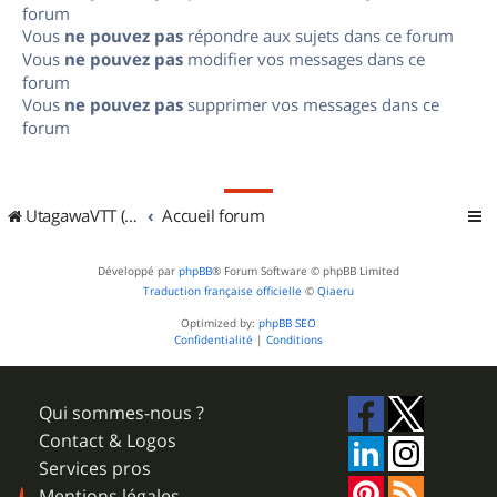
forum
Vous
ne pouvez pas
répondre aux sujets dans ce forum
Vous
ne pouvez pas
modifier vos messages dans ce
forum
Vous
ne pouvez pas
supprimer vos messages dans ce
forum
UtagawaVTT (Randos VTT et VTTAE avec traces GPS)
Accueil forum
Développé par
phpBB
® Forum Software © phpBB Limited
Traduction française officielle
©
Qiaeru
Optimized by:
phpBB SEO
Confidentialité
|
Conditions
Qui sommes-nous ?
Contact & Logos
Services pros
Mentions légales