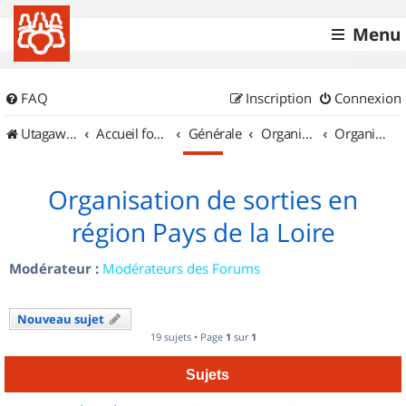
Menu
FAQ
Inscription
Connexion
UtagawaVTT (Randos VTT et VTTAE avec traces GPS)
Accueil forum
Générale
Organisation de sorties & Recherche de partenaires
Organisation de sorties en région Pays de la Loire
Organisation de sorties en
région Pays de la Loire
Modérateur :
Modérateurs des Forums
Nouveau sujet
19 sujets • Page
1
sur
1
Sujets