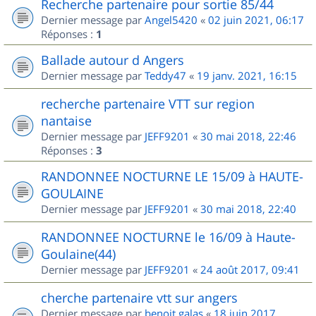
Recherche partenaire pour sortie 85/44
Dernier message par
Angel5420
«
02 juin 2021, 06:17
Réponses :
1
Ballade autour d Angers
Dernier message par
Teddy47
«
19 janv. 2021, 16:15
recherche partenaire VTT sur region
nantaise
Dernier message par
JEFF9201
«
30 mai 2018, 22:46
Réponses :
3
RANDONNEE NOCTURNE LE 15/09 à HAUTE-
GOULAINE
Dernier message par
JEFF9201
«
30 mai 2018, 22:40
RANDONNEE NOCTURNE le 16/09 à Haute-
Goulaine(44)
Dernier message par
JEFF9201
«
24 août 2017, 09:41
cherche partenaire vtt sur angers
Dernier message par
benoit.galas
«
18 juin 2017,