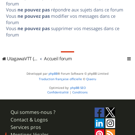
forum
Vous
ne pouvez pas
répondre aux sujets dans ce forum
Vous
ne pouvez pas
modifier vos messages dans ce
forum
Vous
ne pouvez pas
supprimer vos messages dans ce
forum
UtagawaVTT (Randos VTT et VTTAE avec traces GPS)
Accueil forum
Développé par
phpBB
® Forum Software © phpBB Limited
Traduction française officielle
©
Qiaeru
Optimized by:
phpBB SEO
Confidentialité
|
Conditions
Qui sommes-nous ?
Contact & Logos
Services pros
Mentions légales