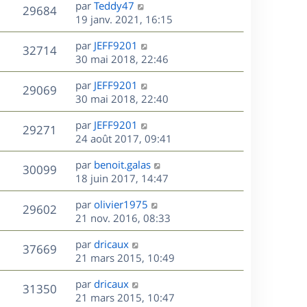
D
par
Teddy47
n
V
29684
e
e
19 janv. 2021, 16:15
i
r
u
e
s
D
par
JEFF9201
n
r
V
32714
e
e
30 mai 2018, 22:46
i
m
r
u
e
e
s
D
par
JEFF9201
n
r
V
s
29069
e
e
30 mai 2018, 22:40
i
m
s
r
u
e
e
a
s
D
par
JEFF9201
n
r
V
s
29271
g
e
e
24 août 2017, 09:41
i
m
s
e
r
u
e
e
a
s
D
par
benoit.galas
n
r
V
s
30099
g
e
e
18 juin 2017, 14:47
i
m
s
e
r
u
e
e
a
s
D
par
olivier1975
n
r
V
s
29602
g
e
e
21 nov. 2016, 08:33
i
m
s
e
r
u
e
e
a
s
D
par
dricaux
n
r
V
s
37669
g
e
e
21 mars 2015, 10:49
i
m
s
e
r
u
e
e
a
s
D
par
dricaux
n
r
V
s
31350
g
e
e
21 mars 2015, 10:47
i
m
s
e