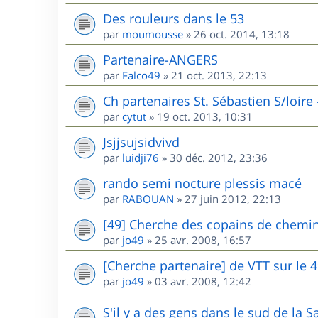
Des rouleurs dans le 53
par
moumousse
»
26 oct. 2014, 13:18
Partenaire-ANGERS
par
Falco49
»
21 oct. 2013, 22:13
Ch partenaires St. Sébastien S/loire
par
cytut
»
19 oct. 2013, 10:31
Jsjjsujsidvivd
par
luidji76
»
30 déc. 2012, 23:36
rando semi nocture plessis macé
par
RABOUAN
»
27 juin 2012, 22:13
[49] Cherche des copains de chemin
par
jo49
»
25 avr. 2008, 16:57
[Cherche partenaire] de VTT sur le 
par
jo49
»
03 avr. 2008, 12:42
S'il y a des gens dans le sud de la Sa