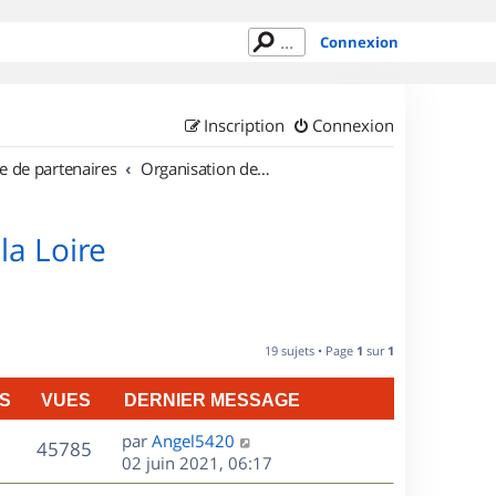
Connexion
Inscription
Connexion
e de partenaires
Organisation de sorties en région Pays de la Loire
la Loire
19 sujets • Page
1
sur
1
S
VUES
DERNIER MESSAGE
D
par
Angel5420
V
45785
e
02 juin 2021, 06:17
r
u