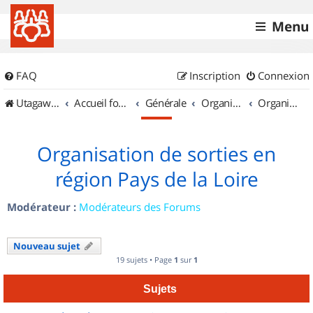
Menu
FAQ
Inscription
Connexion
UtagawaVTT (Randos VTT et VTTAE avec traces GPS)
Accueil forum
Générale
Organisation de sorties & Recherche de partenaires
Organisation de sorties en région Pays de la Loire
Organisation de sorties en
région Pays de la Loire
Modérateur :
Modérateurs des Forums
Nouveau sujet
19 sujets • Page
1
sur
1
Sujets