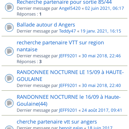
Recherche partenaire pour sortie 85/44
Dernier message par
Angel5420
«
02 juin 2021, 06:17
Réponses :
1
Ballade autour d Angers
Dernier message par
Teddy47
«
19 janv. 2021, 16:15
recherche partenaire VTT sur region
nantaise
Dernier message par
JEFF9201
«
30 mai 2018, 22:46
Réponses :
3
RANDONNEE NOCTURNE LE 15/09 à HAUTE-
GOULAINE
Dernier message par
JEFF9201
«
30 mai 2018, 22:40
RANDONNEE NOCTURNE le 16/09 à Haute-
Goulaine(44)
Dernier message par
JEFF9201
«
24 août 2017, 09:41
cherche partenaire vtt sur angers
Dernier message par
benoit.galas
«
18 juin 2017,