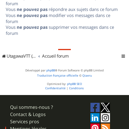
forum
Vous
ne pouvez pas
répondre aux sujets dans ce forum
Vous
ne pouvez pas
modifier vos messages dans ce
forum
Vous
ne pouvez pas
supprimer vos messages dans ce
forum
UtagawaVTT (Randos VTT et VTTAE avec traces GPS)
Accueil forum
Développé par
phpBB
® Forum Software © phpBB Limited
Traduction française officielle
©
Qiaeru
Optimized by:
phpBB SEO
Confidentialité
|
Conditions
Qui sommes-nous ?
Contact & Logos
Services pros
Mentions légales