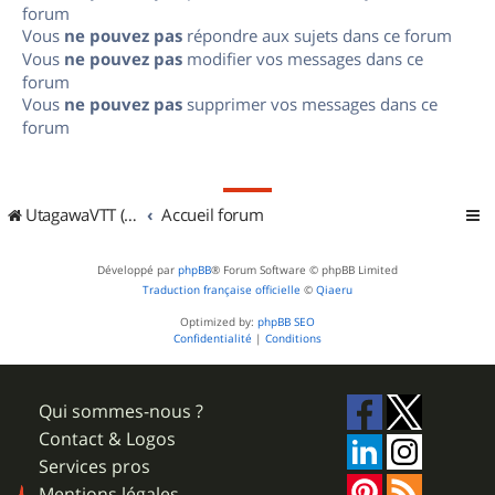
forum
Vous
ne pouvez pas
répondre aux sujets dans ce forum
Vous
ne pouvez pas
modifier vos messages dans ce
forum
Vous
ne pouvez pas
supprimer vos messages dans ce
forum
UtagawaVTT (Randos VTT et VTTAE avec traces GPS)
Accueil forum
Développé par
phpBB
® Forum Software © phpBB Limited
Traduction française officielle
©
Qiaeru
Optimized by:
phpBB SEO
Confidentialité
|
Conditions
Qui sommes-nous ?
Contact & Logos
Services pros
Mentions légales