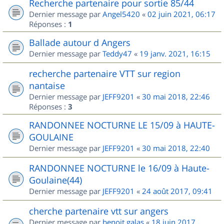
Recherche partenaire pour sortie 85/44
Dernier message par
Angel5420
«
02 juin 2021, 06:17
Réponses :
1
Ballade autour d Angers
Dernier message par
Teddy47
«
19 janv. 2021, 16:15
recherche partenaire VTT sur region
nantaise
Dernier message par
JEFF9201
«
30 mai 2018, 22:46
Réponses :
3
RANDONNEE NOCTURNE LE 15/09 à HAUTE-
GOULAINE
Dernier message par
JEFF9201
«
30 mai 2018, 22:40
RANDONNEE NOCTURNE le 16/09 à Haute-
Goulaine(44)
Dernier message par
JEFF9201
«
24 août 2017, 09:41
cherche partenaire vtt sur angers
Dernier message par
benoit.galas
«
18 juin 2017,