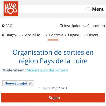
Menu
FAQ
Inscription
Connexion
UtagawaVTT (Randos VTT et VTTAE avec traces GPS)
Accueil forum
Générale
Organisation de sorties & Recherche de partenaires
Organisation de sorties en région Pays de la Loire
Organisation de sorties en
région Pays de la Loire
Modérateur :
Modérateurs des Forums
Nouveau sujet
19 sujets • Page
1
sur
1
Sujets