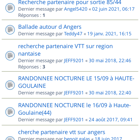
Recherche partenaire pour sortie 85/44
Dernier message par
Angel5420
«
02 juin 2021, 06:17
Réponses :
1
Ballade autour d Angers
Dernier message par
Teddy47
«
19 janv. 2021, 16:15
recherche partenaire VTT sur region
nantaise
Dernier message par
JEFF9201
«
30 mai 2018, 22:46
Réponses :
3
RANDONNEE NOCTURNE LE 15/09 à HAUTE-
GOULAINE
Dernier message par
JEFF9201
«
30 mai 2018, 22:40
RANDONNEE NOCTURNE le 16/09 à Haute-
Goulaine(44)
Dernier message par
JEFF9201
«
24 août 2017, 09:41
cherche partenaire vtt sur angers
Dernier message par
benoit.galas
«
18 juin 2017,