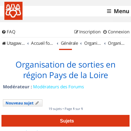
Menu
FAQ
Inscription
Connexion
UtagawaVTT (Randos VTT et VTTAE avec traces GPS)
Accueil forum
Générale
Organisation de sorties & Recherche de partenaires
Organisation de sorties en région Pays de la Loire
Organisation de sorties en
région Pays de la Loire
Modérateur :
Modérateurs des Forums
Nouveau sujet
19 sujets • Page
1
sur
1
Sujets