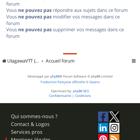
forum
Vous
ne pouvez pas
répondre aux sujets dans ce forum
Vous
ne pouvez pas
modifier vos messages dans ce
forum
Vous
ne pouvez pas
supprimer vos messages dans ce
forum
UtagawaVTT (Randos VTT et VTTAE avec traces GPS)
Accueil forum
Développé par
phpBB
® Forum Software © phpBB Limited
Traduction française officielle
©
Qiaeru
Optimized by:
phpBB SEO
Confidentialité
|
Conditions
Qui sommes-nous ?
Contact & Logos
Services pros
Mentions légales