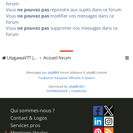
forum
Vous
ne pouvez pas
répondre aux sujets dans ce forum
Vous
ne pouvez pas
modifier vos messages dans ce
forum
Vous
ne pouvez pas
supprimer vos messages dans ce
forum
UtagawaVTT (Randos VTT et VTTAE avec traces GPS)
Accueil forum
Développé par
phpBB
® Forum Software © phpBB Limited
Traduction française officielle
©
Qiaeru
Optimized by:
phpBB SEO
Confidentialité
|
Conditions
Qui sommes-nous ?
Contact & Logos
Services pros
Mentions légales