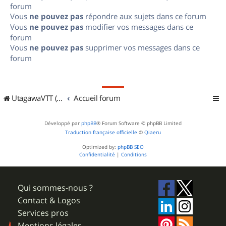
forum
Vous
ne pouvez pas
répondre aux sujets dans ce forum
Vous
ne pouvez pas
modifier vos messages dans ce
forum
Vous
ne pouvez pas
supprimer vos messages dans ce
forum
UtagawaVTT (Randos VTT et VTTAE avec traces GPS)
Accueil forum
Développé par
phpBB
® Forum Software © phpBB Limited
Traduction française officielle
©
Qiaeru
Optimized by:
phpBB SEO
Confidentialité
|
Conditions
Qui sommes-nous ?
Contact & Logos
Services pros
Mentions légales