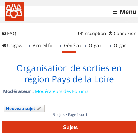
Menu
FAQ
Inscription
Connexion
UtagawaVTT (Randos VTT et VTTAE avec traces GPS)
Accueil forum
Générale
Organisation de sorties & Recherche de partenaires
Organisation de sorties en région Pays de la Loire
Organisation de sorties en
région Pays de la Loire
Modérateur :
Modérateurs des Forums
Nouveau sujet
19 sujets • Page
1
sur
1
Sujets