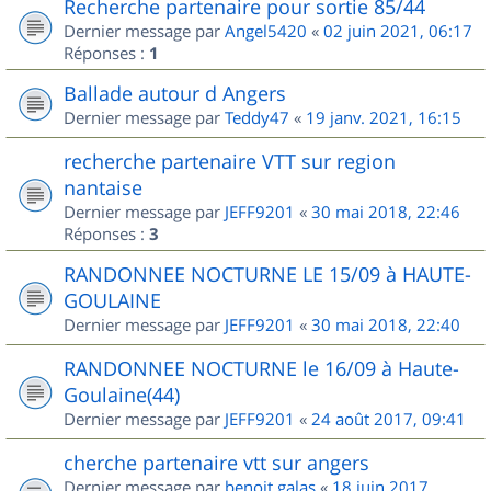
Recherche partenaire pour sortie 85/44
Dernier message par
Angel5420
«
02 juin 2021, 06:17
Réponses :
1
Ballade autour d Angers
Dernier message par
Teddy47
«
19 janv. 2021, 16:15
recherche partenaire VTT sur region
nantaise
Dernier message par
JEFF9201
«
30 mai 2018, 22:46
Réponses :
3
RANDONNEE NOCTURNE LE 15/09 à HAUTE-
GOULAINE
Dernier message par
JEFF9201
«
30 mai 2018, 22:40
RANDONNEE NOCTURNE le 16/09 à Haute-
Goulaine(44)
Dernier message par
JEFF9201
«
24 août 2017, 09:41
cherche partenaire vtt sur angers
Dernier message par
benoit.galas
«
18 juin 2017,