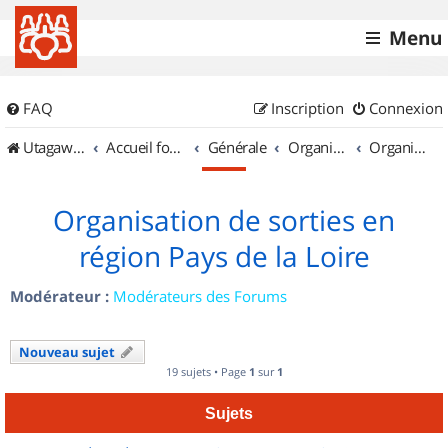
Menu
FAQ
Inscription
Connexion
UtagawaVTT (Randos VTT et VTTAE avec traces GPS)
Accueil forum
Générale
Organisation de sorties & Recherche de partenaires
Organisation de sorties en région Pays de la Loire
Organisation de sorties en
région Pays de la Loire
Modérateur :
Modérateurs des Forums
Nouveau sujet
19 sujets • Page
1
sur
1
Sujets