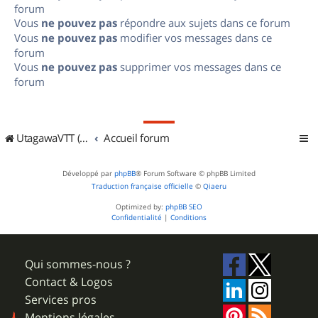
forum
Vous
ne pouvez pas
répondre aux sujets dans ce forum
Vous
ne pouvez pas
modifier vos messages dans ce
forum
Vous
ne pouvez pas
supprimer vos messages dans ce
forum
UtagawaVTT (Randos VTT et VTTAE avec traces GPS)
Accueil forum
Développé par
phpBB
® Forum Software © phpBB Limited
Traduction française officielle
©
Qiaeru
Optimized by:
phpBB SEO
Confidentialité
|
Conditions
Qui sommes-nous ?
Contact & Logos
Services pros
Mentions légales