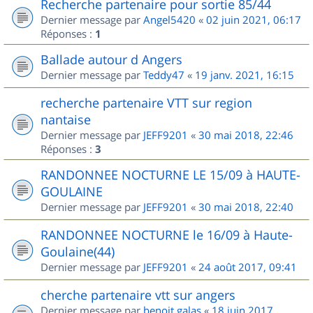
Recherche partenaire pour sortie 85/44
Dernier message par
Angel5420
«
02 juin 2021, 06:17
Réponses :
1
Ballade autour d Angers
Dernier message par
Teddy47
«
19 janv. 2021, 16:15
recherche partenaire VTT sur region
nantaise
Dernier message par
JEFF9201
«
30 mai 2018, 22:46
Réponses :
3
RANDONNEE NOCTURNE LE 15/09 à HAUTE-
GOULAINE
Dernier message par
JEFF9201
«
30 mai 2018, 22:40
RANDONNEE NOCTURNE le 16/09 à Haute-
Goulaine(44)
Dernier message par
JEFF9201
«
24 août 2017, 09:41
cherche partenaire vtt sur angers
Dernier message par
benoit.galas
«
18 juin 2017,