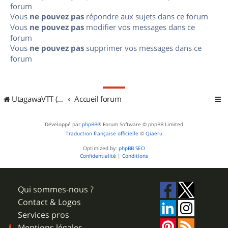
forum
Vous
ne pouvez pas
répondre aux sujets dans ce forum
Vous
ne pouvez pas
modifier vos messages dans ce
forum
Vous
ne pouvez pas
supprimer vos messages dans ce
forum
UtagawaVTT (Randos VTT et VTTAE avec traces GPS)
Accueil forum
Développé par
phpBB
® Forum Software © phpBB Limited
Traduction française officielle
©
Qiaeru
Optimized by:
phpBB SEO
Confidentialité
|
Conditions
Qui sommes-nous ?
Contact & Logos
Services pros
Mentions légales