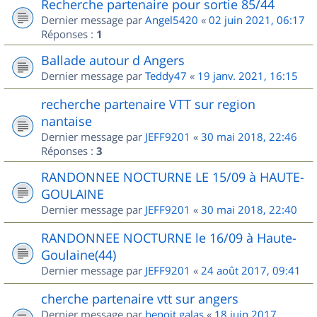
Recherche partenaire pour sortie 85/44
Dernier message par
Angel5420
«
02 juin 2021, 06:17
Réponses :
1
Ballade autour d Angers
Dernier message par
Teddy47
«
19 janv. 2021, 16:15
recherche partenaire VTT sur region
nantaise
Dernier message par
JEFF9201
«
30 mai 2018, 22:46
Réponses :
3
RANDONNEE NOCTURNE LE 15/09 à HAUTE-
GOULAINE
Dernier message par
JEFF9201
«
30 mai 2018, 22:40
RANDONNEE NOCTURNE le 16/09 à Haute-
Goulaine(44)
Dernier message par
JEFF9201
«
24 août 2017, 09:41
cherche partenaire vtt sur angers
Dernier message par
benoit.galas
«
18 juin 2017,