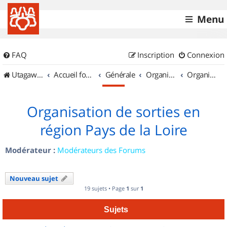
Menu
FAQ
Inscription
Connexion
UtagawaVTT (Randos VTT et VTTAE avec traces GPS)
Accueil forum
Générale
Organisation de sorties & Recherche de partenaires
Organisation de sorties en région Pays de la Loire
Organisation de sorties en
région Pays de la Loire
Modérateur :
Modérateurs des Forums
Nouveau sujet
19 sujets • Page
1
sur
1
Sujets