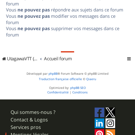
forum
Vous
ne pouvez pas
répondre aux sujets dans ce forum
Vous
ne pouvez pas
modifier vos messages dans ce
forum
Vous
ne pouvez pas
supprimer vos messages dans ce
forum
UtagawaVTT (Randos VTT et VTTAE avec traces GPS)
Accueil forum
Développé par
phpBB
® Forum Software © phpBB Limited
Traduction française officielle
©
Qiaeru
Optimized by:
phpBB SEO
Confidentialité
|
Conditions
Qui sommes-nous ?
Contact & Logos
Services pros
Mentions légales