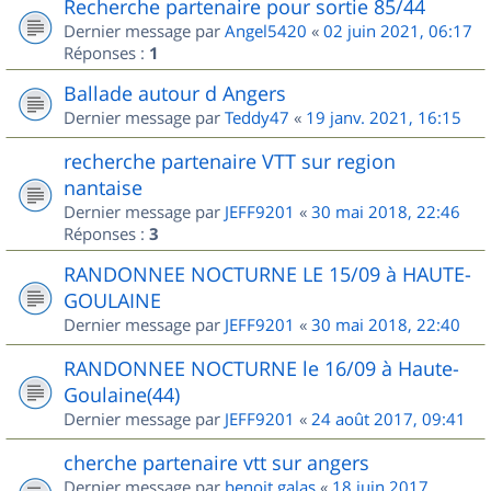
Recherche partenaire pour sortie 85/44
Dernier message par
Angel5420
«
02 juin 2021, 06:17
Réponses :
1
Ballade autour d Angers
Dernier message par
Teddy47
«
19 janv. 2021, 16:15
recherche partenaire VTT sur region
nantaise
Dernier message par
JEFF9201
«
30 mai 2018, 22:46
Réponses :
3
RANDONNEE NOCTURNE LE 15/09 à HAUTE-
GOULAINE
Dernier message par
JEFF9201
«
30 mai 2018, 22:40
RANDONNEE NOCTURNE le 16/09 à Haute-
Goulaine(44)
Dernier message par
JEFF9201
«
24 août 2017, 09:41
cherche partenaire vtt sur angers
Dernier message par
benoit.galas
«
18 juin 2017,