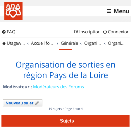
Menu
FAQ
Inscription
Connexion
UtagawaVTT (Randos VTT et VTTAE avec traces GPS)
Accueil forum
Générale
Organisation de sorties & Recherche de partenaires
Organisation de sorties en région Pays de la Loire
Organisation de sorties en
région Pays de la Loire
Modérateur :
Modérateurs des Forums
Nouveau sujet
19 sujets • Page
1
sur
1
Sujets