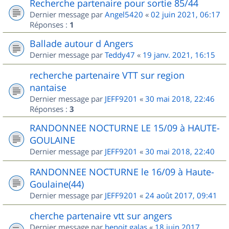
Recherche partenaire pour sortie 85/44
Dernier message par
Angel5420
«
02 juin 2021, 06:17
Réponses :
1
Ballade autour d Angers
Dernier message par
Teddy47
«
19 janv. 2021, 16:15
recherche partenaire VTT sur region
nantaise
Dernier message par
JEFF9201
«
30 mai 2018, 22:46
Réponses :
3
RANDONNEE NOCTURNE LE 15/09 à HAUTE-
GOULAINE
Dernier message par
JEFF9201
«
30 mai 2018, 22:40
RANDONNEE NOCTURNE le 16/09 à Haute-
Goulaine(44)
Dernier message par
JEFF9201
«
24 août 2017, 09:41
cherche partenaire vtt sur angers
Dernier message par
benoit.galas
«
18 juin 2017,