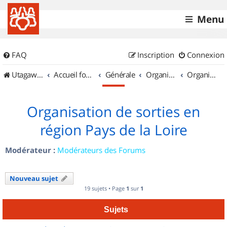
Menu
FAQ
Inscription
Connexion
UtagawaVTT (Randos VTT et VTTAE avec traces GPS)
Accueil forum
Générale
Organisation de sorties & Recherche de partenaires
Organisation de sorties en région Pays de la Loire
Organisation de sorties en
région Pays de la Loire
Modérateur :
Modérateurs des Forums
Nouveau sujet
19 sujets • Page
1
sur
1
Sujets