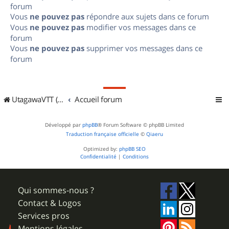
forum
Vous
ne pouvez pas
répondre aux sujets dans ce forum
Vous
ne pouvez pas
modifier vos messages dans ce
forum
Vous
ne pouvez pas
supprimer vos messages dans ce
forum
UtagawaVTT (Randos VTT et VTTAE avec traces GPS)
Accueil forum
Développé par
phpBB
® Forum Software © phpBB Limited
Traduction française officielle
©
Qiaeru
Optimized by:
phpBB SEO
Confidentialité
|
Conditions
Qui sommes-nous ?
Contact & Logos
Services pros
Mentions légales