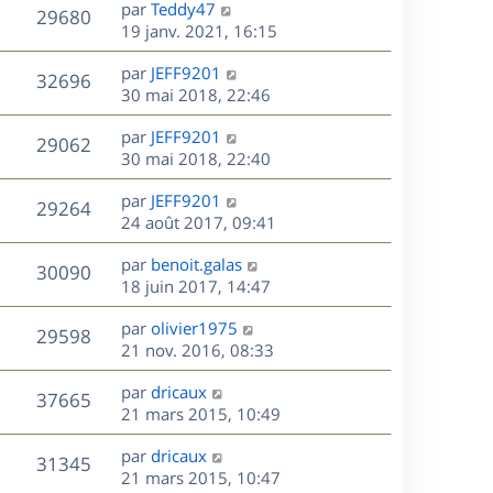
D
par
Teddy47
n
V
29680
e
e
19 janv. 2021, 16:15
i
r
u
e
s
D
par
JEFF9201
n
r
V
32696
e
e
30 mai 2018, 22:46
i
m
r
u
e
e
s
D
par
JEFF9201
n
r
V
s
29062
e
e
30 mai 2018, 22:40
i
m
s
r
u
e
e
a
s
D
par
JEFF9201
n
r
V
s
29264
g
e
e
24 août 2017, 09:41
i
m
s
e
r
u
e
e
a
s
D
par
benoit.galas
n
r
V
s
30090
g
e
e
18 juin 2017, 14:47
i
m
s
e
r
u
e
e
a
s
D
par
olivier1975
n
r
V
s
29598
g
e
e
21 nov. 2016, 08:33
i
m
s
e
r
u
e
e
a
s
D
par
dricaux
n
r
V
s
37665
g
e
e
21 mars 2015, 10:49
i
m
s
e
r
u
e
e
a
s
D
par
dricaux
n
r
V
s
31345
g
e
e
21 mars 2015, 10:47
i
m
s
e