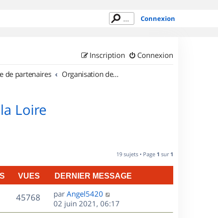
Connexion
Inscription
Connexion
e de partenaires
Organisation de sorties en région Pays de la Loire
la Loire
19 sujets • Page
1
sur
1
S
VUES
DERNIER MESSAGE
D
par
Angel5420
V
45768
e
02 juin 2021, 06:17
r
u