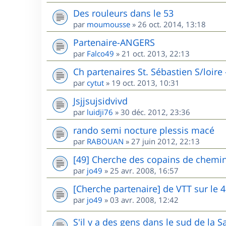
Des rouleurs dans le 53
par
moumousse
»
26 oct. 2014, 13:18
Partenaire-ANGERS
par
Falco49
»
21 oct. 2013, 22:13
Ch partenaires St. Sébastien S/loire
par
cytut
»
19 oct. 2013, 10:31
Jsjjsujsidvivd
par
luidji76
»
30 déc. 2012, 23:36
rando semi nocture plessis macé
par
RABOUAN
»
27 juin 2012, 22:13
[49] Cherche des copains de chemin
par
jo49
»
25 avr. 2008, 16:57
[Cherche partenaire] de VTT sur le 
par
jo49
»
03 avr. 2008, 12:42
S'il y a des gens dans le sud de la Sa