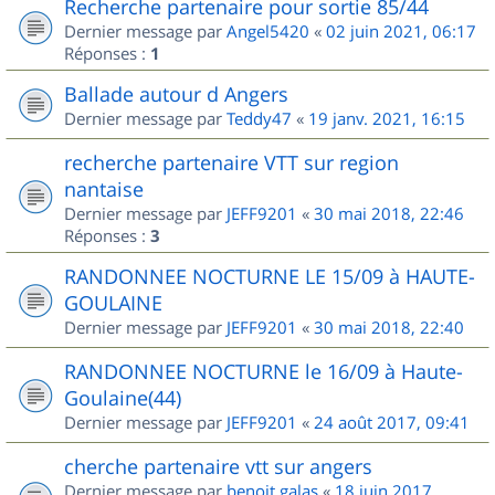
Recherche partenaire pour sortie 85/44
Dernier message par
Angel5420
«
02 juin 2021, 06:17
Réponses :
1
Ballade autour d Angers
Dernier message par
Teddy47
«
19 janv. 2021, 16:15
recherche partenaire VTT sur region
nantaise
Dernier message par
JEFF9201
«
30 mai 2018, 22:46
Réponses :
3
RANDONNEE NOCTURNE LE 15/09 à HAUTE-
GOULAINE
Dernier message par
JEFF9201
«
30 mai 2018, 22:40
RANDONNEE NOCTURNE le 16/09 à Haute-
Goulaine(44)
Dernier message par
JEFF9201
«
24 août 2017, 09:41
cherche partenaire vtt sur angers
Dernier message par
benoit.galas
«
18 juin 2017,