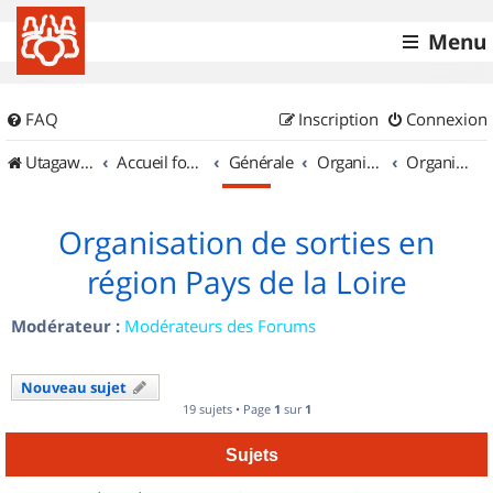
Menu
FAQ
Inscription
Connexion
UtagawaVTT (Randos VTT et VTTAE avec traces GPS)
Accueil forum
Générale
Organisation de sorties & Recherche de partenaires
Organisation de sorties en région Pays de la Loire
Organisation de sorties en
région Pays de la Loire
Modérateur :
Modérateurs des Forums
Nouveau sujet
19 sujets • Page
1
sur
1
Sujets