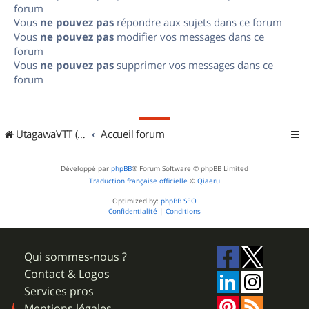
forum
Vous
ne pouvez pas
répondre aux sujets dans ce forum
Vous
ne pouvez pas
modifier vos messages dans ce
forum
Vous
ne pouvez pas
supprimer vos messages dans ce
forum
UtagawaVTT (Randos VTT et VTTAE avec traces GPS)
Accueil forum
Développé par
phpBB
® Forum Software © phpBB Limited
Traduction française officielle
©
Qiaeru
Optimized by:
phpBB SEO
Confidentialité
|
Conditions
Qui sommes-nous ?
Contact & Logos
Services pros
Mentions légales