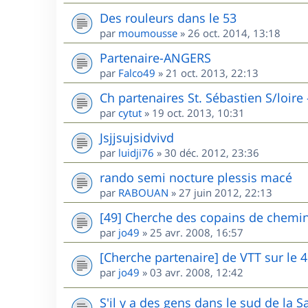
Des rouleurs dans le 53
par
moumousse
»
26 oct. 2014, 13:18
Partenaire-ANGERS
par
Falco49
»
21 oct. 2013, 22:13
Ch partenaires St. Sébastien S/loire
par
cytut
»
19 oct. 2013, 10:31
Jsjjsujsidvivd
par
luidji76
»
30 déc. 2012, 23:36
rando semi nocture plessis macé
par
RABOUAN
»
27 juin 2012, 22:13
[49] Cherche des copains de chemin
par
jo49
»
25 avr. 2008, 16:57
[Cherche partenaire] de VTT sur le 
par
jo49
»
03 avr. 2008, 12:42
S'il y a des gens dans le sud de la Sa