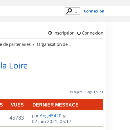
Connexion
Inscription
Connexion
e de partenaires
Organisation de sorties en région Pays de la Loire
la Loire
19 sujets • Page
1
sur
1
S
VUES
DERNIER MESSAGE
D
par
Angel5420
V
45783
e
02 juin 2021, 06:17
r
u