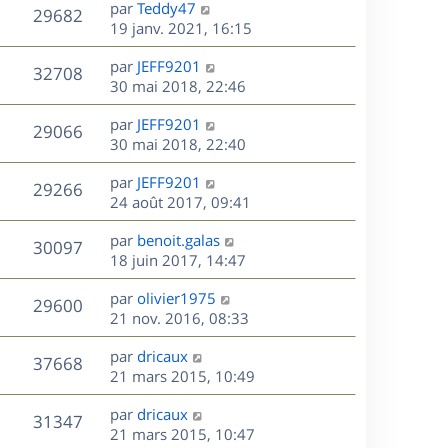
D
par
Teddy47
n
V
29682
e
e
19 janv. 2021, 16:15
i
r
u
e
s
D
par
JEFF9201
n
r
V
32708
e
e
30 mai 2018, 22:46
i
m
r
u
e
e
s
D
par
JEFF9201
n
r
V
s
29066
e
e
30 mai 2018, 22:40
i
m
s
r
u
e
e
a
s
D
par
JEFF9201
n
r
V
s
29266
g
e
e
24 août 2017, 09:41
i
m
s
e
r
u
e
e
a
s
D
par
benoit.galas
n
r
V
s
30097
g
e
e
18 juin 2017, 14:47
i
m
s
e
r
u
e
e
a
s
D
par
olivier1975
n
r
V
s
29600
g
e
e
21 nov. 2016, 08:33
i
m
s
e
r
u
e
e
a
s
D
par
dricaux
n
r
V
s
37668
g
e
e
21 mars 2015, 10:49
i
m
s
e
r
u
e
e
a
s
D
par
dricaux
n
r
V
s
31347
g
e
e
21 mars 2015, 10:47
i
m
s
e