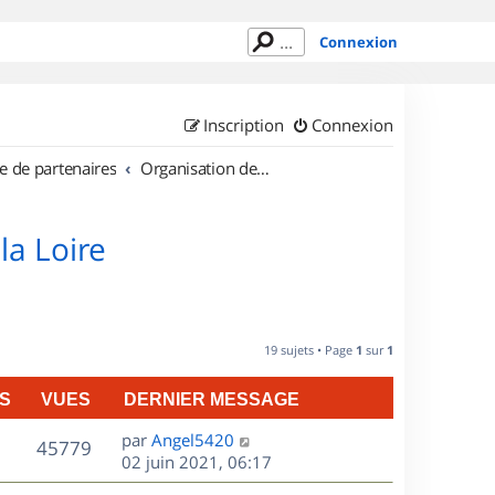
Connexion
Inscription
Connexion
e de partenaires
Organisation de sorties en région Pays de la Loire
la Loire
19 sujets • Page
1
sur
1
S
VUES
DERNIER MESSAGE
D
par
Angel5420
V
45779
e
02 juin 2021, 06:17
r
u