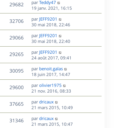
D
par
Teddy47
n
V
29682
e
e
19 janv. 2021, 16:15
i
r
u
e
s
D
par
JEFF9201
n
r
V
32706
e
e
30 mai 2018, 22:46
i
m
r
u
e
e
s
D
par
JEFF9201
n
r
V
s
29066
e
e
30 mai 2018, 22:40
i
m
s
r
u
e
e
a
s
D
par
JEFF9201
n
r
V
s
29265
g
e
e
24 août 2017, 09:41
i
m
s
e
r
u
e
e
a
s
D
par
benoit.galas
n
r
V
s
30095
g
e
e
18 juin 2017, 14:47
i
m
s
e
r
u
e
e
a
s
D
par
olivier1975
n
r
V
s
29600
g
e
e
21 nov. 2016, 08:33
i
m
s
e
r
u
e
e
a
s
D
par
dricaux
n
r
V
s
37665
g
e
e
21 mars 2015, 10:49
i
m
s
e
r
u
e
e
a
s
D
par
dricaux
n
r
V
s
31346
g
e
e
21 mars 2015, 10:47
i
m
s
e