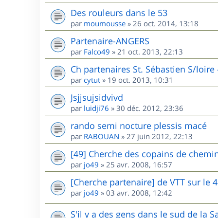
Des rouleurs dans le 53
par
moumousse
»
26 oct. 2014, 13:18
Partenaire-ANGERS
par
Falco49
»
21 oct. 2013, 22:13
Ch partenaires St. Sébastien S/loire
par
cytut
»
19 oct. 2013, 10:31
Jsjjsujsidvivd
par
luidji76
»
30 déc. 2012, 23:36
rando semi nocture plessis macé
par
RABOUAN
»
27 juin 2012, 22:13
[49] Cherche des copains de chemin
par
jo49
»
25 avr. 2008, 16:57
[Cherche partenaire] de VTT sur le 
par
jo49
»
03 avr. 2008, 12:42
S'il y a des gens dans le sud de la Sa