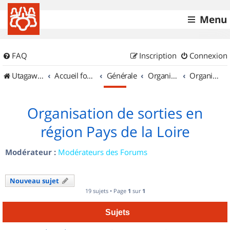
Menu
FAQ
Inscription
Connexion
UtagawaVTT (Randos VTT et VTTAE avec traces GPS)
Accueil forum
Générale
Organisation de sorties & Recherche de partenaires
Organisation de sorties en région Pays de la Loire
Organisation de sorties en
région Pays de la Loire
Modérateur :
Modérateurs des Forums
Nouveau sujet
19 sujets • Page
1
sur
1
Sujets