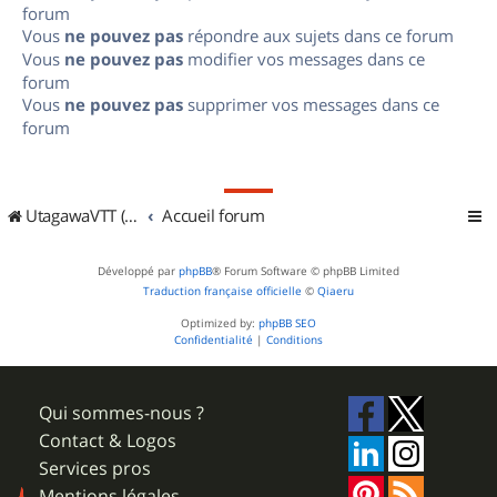
forum
Vous
ne pouvez pas
répondre aux sujets dans ce forum
Vous
ne pouvez pas
modifier vos messages dans ce
forum
Vous
ne pouvez pas
supprimer vos messages dans ce
forum
UtagawaVTT (Randos VTT et VTTAE avec traces GPS)
Accueil forum
Développé par
phpBB
® Forum Software © phpBB Limited
Traduction française officielle
©
Qiaeru
Optimized by:
phpBB SEO
Confidentialité
|
Conditions
Qui sommes-nous ?
Contact & Logos
Services pros
Mentions légales