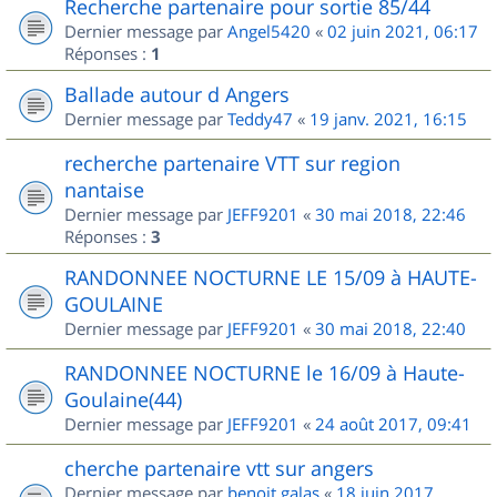
Recherche partenaire pour sortie 85/44
Dernier message par
Angel5420
«
02 juin 2021, 06:17
Réponses :
1
Ballade autour d Angers
Dernier message par
Teddy47
«
19 janv. 2021, 16:15
recherche partenaire VTT sur region
nantaise
Dernier message par
JEFF9201
«
30 mai 2018, 22:46
Réponses :
3
RANDONNEE NOCTURNE LE 15/09 à HAUTE-
GOULAINE
Dernier message par
JEFF9201
«
30 mai 2018, 22:40
RANDONNEE NOCTURNE le 16/09 à Haute-
Goulaine(44)
Dernier message par
JEFF9201
«
24 août 2017, 09:41
cherche partenaire vtt sur angers
Dernier message par
benoit.galas
«
18 juin 2017,