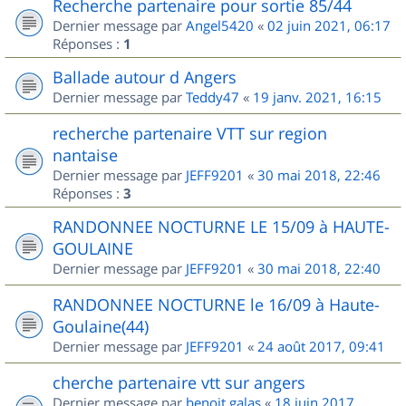
Recherche partenaire pour sortie 85/44
Dernier message par
Angel5420
«
02 juin 2021, 06:17
Réponses :
1
Ballade autour d Angers
Dernier message par
Teddy47
«
19 janv. 2021, 16:15
recherche partenaire VTT sur region
nantaise
Dernier message par
JEFF9201
«
30 mai 2018, 22:46
Réponses :
3
RANDONNEE NOCTURNE LE 15/09 à HAUTE-
GOULAINE
Dernier message par
JEFF9201
«
30 mai 2018, 22:40
RANDONNEE NOCTURNE le 16/09 à Haute-
Goulaine(44)
Dernier message par
JEFF9201
«
24 août 2017, 09:41
cherche partenaire vtt sur angers
Dernier message par
benoit.galas
«
18 juin 2017,