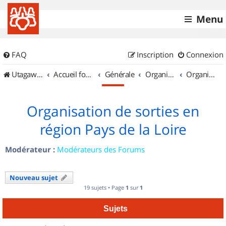
Menu
FAQ
Inscription
Connexion
UtagawaVTT (Randos VTT et VTTAE avec traces GPS)
Accueil forum
Générale
Organisation de sorties & Recherche de partenaires
Organisation de sorties en région Pays de la Loire
Organisation de sorties en
région Pays de la Loire
Modérateur :
Modérateurs des Forums
Nouveau sujet
19 sujets • Page
1
sur
1
Sujets