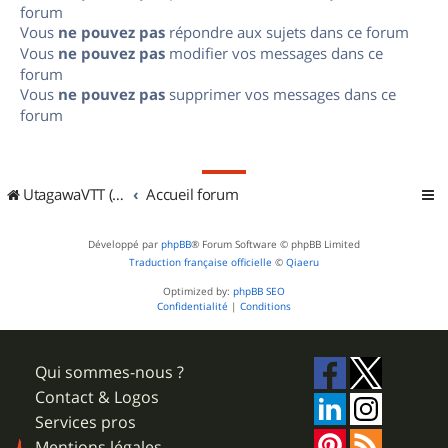
forum
Vous
ne pouvez pas
répondre aux sujets dans ce forum
Vous
ne pouvez pas
modifier vos messages dans ce
forum
Vous
ne pouvez pas
supprimer vos messages dans ce
forum
UtagawaVTT (Randos VTT et VTTAE avec traces GPS)
Accueil forum
Développé par
phpBB
® Forum Software © phpBB Limited
Traduction française officielle
©
Qiaeru
Optimized by:
phpBB SEO
Confidentialité
|
Conditions
Qui sommes-nous ?
Contact & Logos
Services pros
Mentions légales