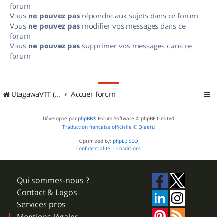
forum
Vous
ne pouvez pas
répondre aux sujets dans ce forum
Vous
ne pouvez pas
modifier vos messages dans ce
forum
Vous
ne pouvez pas
supprimer vos messages dans ce
forum
UtagawaVTT (Randos VTT et VTTAE avec traces GPS)
Accueil forum
Développé par
phpBB
® Forum Software © phpBB Limited
Traduction française officielle
©
Qiaeru
Optimized by:
phpBB SEO
Confidentialité
|
Conditions
Qui sommes-nous ?
Contact & Logos
Services pros
Mentions légales