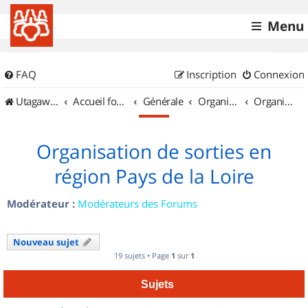
Menu
FAQ
Inscription
Connexion
UtagawaVTT (Randos VTT et VTTAE avec traces GPS)
Accueil forum
Générale
Organisation de sorties & Recherche de partenaires
Organisation de sorties en région Pays de la Loire
Organisation de sorties en
région Pays de la Loire
Modérateur :
Modérateurs des Forums
Nouveau sujet
19 sujets • Page
1
sur
1
Sujets