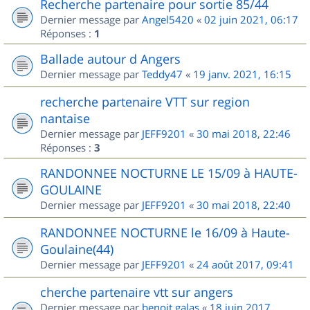
Recherche partenaire pour sortie 85/44
Dernier message par
Angel5420
«
02 juin 2021, 06:17
Réponses :
1
Ballade autour d Angers
Dernier message par
Teddy47
«
19 janv. 2021, 16:15
recherche partenaire VTT sur region
nantaise
Dernier message par
JEFF9201
«
30 mai 2018, 22:46
Réponses :
3
RANDONNEE NOCTURNE LE 15/09 à HAUTE-
GOULAINE
Dernier message par
JEFF9201
«
30 mai 2018, 22:40
RANDONNEE NOCTURNE le 16/09 à Haute-
Goulaine(44)
Dernier message par
JEFF9201
«
24 août 2017, 09:41
cherche partenaire vtt sur angers
Dernier message par
benoit.galas
«
18 juin 2017,