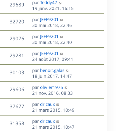
D
par
Teddy47
n
V
29689
e
e
19 janv. 2021, 16:15
i
r
u
e
s
D
par
JEFF9201
n
r
V
32720
e
e
30 mai 2018, 22:46
i
m
r
u
e
e
s
D
par
JEFF9201
n
r
V
s
29076
e
e
30 mai 2018, 22:40
i
m
s
r
u
e
e
a
s
D
par
JEFF9201
n
r
V
s
29281
g
e
e
24 août 2017, 09:41
i
m
s
e
r
u
e
e
a
s
D
par
benoit.galas
n
r
V
s
30103
g
e
e
18 juin 2017, 14:47
i
m
s
e
r
u
e
e
a
s
D
par
olivier1975
n
r
V
s
29606
g
e
e
21 nov. 2016, 08:33
i
m
s
e
r
u
e
e
a
s
D
par
dricaux
n
r
V
s
37677
g
e
e
21 mars 2015, 10:49
i
m
s
e
r
u
e
e
a
s
D
par
dricaux
n
r
V
s
31358
g
e
e
21 mars 2015, 10:47
i
m
s
e