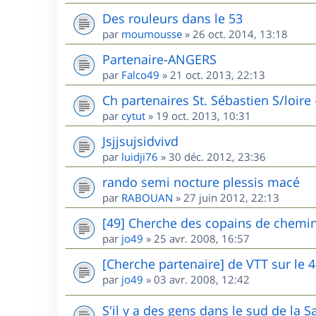
Des rouleurs dans le 53
par
moumousse
»
26 oct. 2014, 13:18
Partenaire-ANGERS
par
Falco49
»
21 oct. 2013, 22:13
Ch partenaires St. Sébastien S/loire
par
cytut
»
19 oct. 2013, 10:31
Jsjjsujsidvivd
par
luidji76
»
30 déc. 2012, 23:36
rando semi nocture plessis macé
par
RABOUAN
»
27 juin 2012, 22:13
[49] Cherche des copains de chemin
par
jo49
»
25 avr. 2008, 16:57
[Cherche partenaire] de VTT sur le 
par
jo49
»
03 avr. 2008, 12:42
S'il y a des gens dans le sud de la Sa