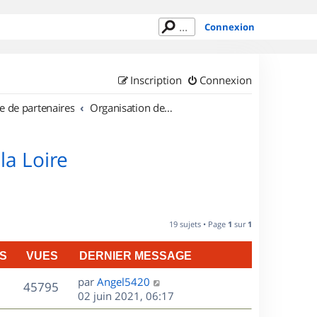
Connexion
Inscription
Connexion
e de partenaires
Organisation de sorties en région Pays de la Loire
la Loire
19 sujets • Page
1
sur
1
S
VUES
DERNIER MESSAGE
D
par
Angel5420
V
45795
e
02 juin 2021, 06:17
r
u